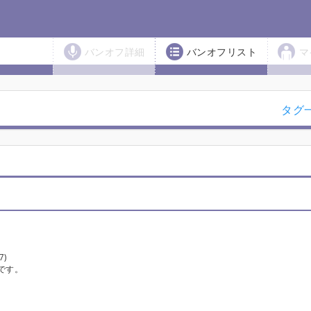
バンオフ詳細
バンオフリスト
マ
タグ
7)
です。