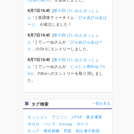
8月7日16:45
[
第十回 けいおんせっしょ
ん！
] 放課後ティータイム
「ぴゅあぴゅあは
ーと」
が成立しました！
8月7日16:45
[
第十回 けいおんせっしょ
ん！
] でぃーぬさんが
「ぴゅあぴゅあはー
と」
のGt1にエントリーしました。
8月7日16:45
[
第十回 けいおんせっしょ
ん！
] でぃーぬさんが
「じゃじゃ馬Way To
Go」
のBaへのエントリーを取り消しまし
た。
一覧を見る
タグ検索
セッション
アニソン
J-POP
東京事変
ボカロ
バンド
boowy
ボーイ
ロック
椎名林檎
邦楽
初心者大歓迎