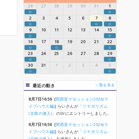
26
27
28
29
30
31
1
☆
☆
2
3
4
5
6
7
8
☆
☆
☆
9
10
11
12
13
14
15
☆
☆
16
17
18
19
20
21
22
☆
☆
☆
23
24
25
26
27
28
29
☆
☆
30
31
1
2
3
4
5
☆
☆
一覧を見る
最近の動き
8月7日16:56
[
関西音ゲセッション2026(ラ
イブハウス編)
] らいさんが
「ツナガリズム
(太鼓の達人)」
のDrにエントリーしました。
8月7日16:56
[
関西音ゲセッション2026(ラ
イブハウス編)
] らいさんが
「ツナガリズム
(太鼓の達人)」
を追加しました。