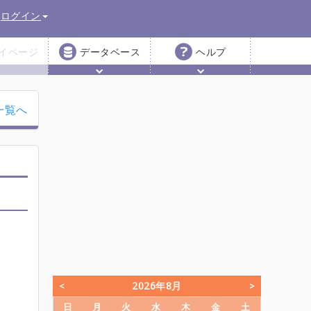
ログイン
イページ
データベース
ヘルプ
一覧へ
2026年8月
日
月
火
水
木
金
土