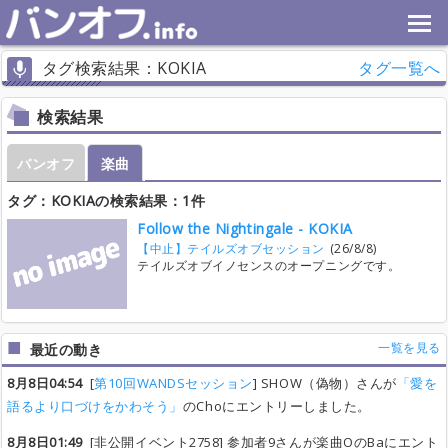
タグ検索結果：KOKIA
タグ一覧へ
検索結果
バンオフ
楽曲
タグ：KOKIAの検索結果：1件
Follow the Nightingale - KOKIA
【中止】テイルズオブセッション
(26/8/8)
テイルズオブイノセンスのオープニングです。
一覧を見る
最近の動き
8月8日04:54
[
第10回WANDSセッション
] SHOW（偽物）さんが
「愛を
語るより口づけをかわそう」
のChoにエントリーしました。
8月8日01:49
[非公開イベント2758] 参加者9さんが楽曲OのBaにエント