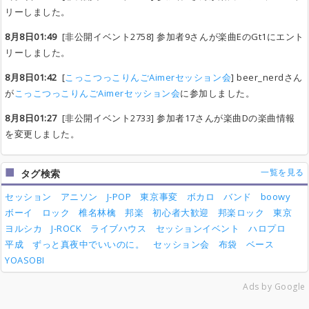
リーしました。
8月8日01:49
[非公開イベント2758] 参加者9さんが楽曲EのGt1にエント
リーしました。
8月8日01:42
[
こっこつっこりんごAimerセッション会
] beer_nerdさん
が
こっこつっこりんごAimerセッション会
に参加しました。
8月8日01:27
[非公開イベント2733] 参加者17さんが楽曲Dの楽曲情報
を変更しました。
一覧を見る
タグ検索
セッション
アニソン
J-POP
東京事変
ボカロ
バンド
boowy
ボーイ
ロック
椎名林檎
邦楽
初心者大歓迎
邦楽ロック
東京
ヨルシカ
J-ROCK
ライブハウス
セッションイベント
ハロプロ
平成
ずっと真夜中でいいのに。
セッション会
布袋
ベース
YOASOBI
Ads by Google