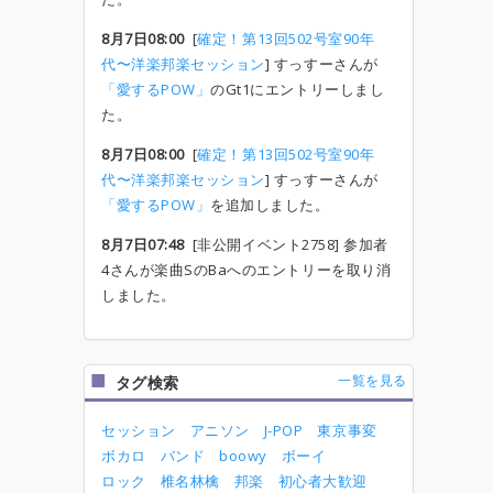
8月7日08:00
[
確定！第13回502号室90年
代〜洋楽邦楽セッション
] すっすーさんが
「愛するPOW」
のGt1にエントリーしまし
た。
8月7日08:00
[
確定！第13回502号室90年
代〜洋楽邦楽セッション
] すっすーさんが
「愛するPOW」
を追加しました。
8月7日07:48
[非公開イベント2758] 参加者
4さんが楽曲SのBaへのエントリーを取り消
しました。
一覧を見る
タグ検索
セッション
アニソン
J-POP
東京事変
ボカロ
バンド
boowy
ボーイ
ロック
椎名林檎
邦楽
初心者大歓迎