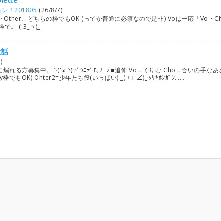
ette
ン！201805
(26/8/7)
音はKey2･Other、どちらの枠でもOK (ってか普通に必須なので是非) Voは一応「Vo・C
で。 (:3_ヽ)_
童話
)
募集中。 ◝('ω'◝) ﾄﾞｳﾆﾃﾞﾓ､ﾅｰﾚ ■追伸 Vo＝くりむ Cho＝合いの手なあ
もOK) Ohter2=少年たち役(いっぱい) _(:ｴ」∠)_ ﾀﾘｷﾎﾝｶﾞﾝ……