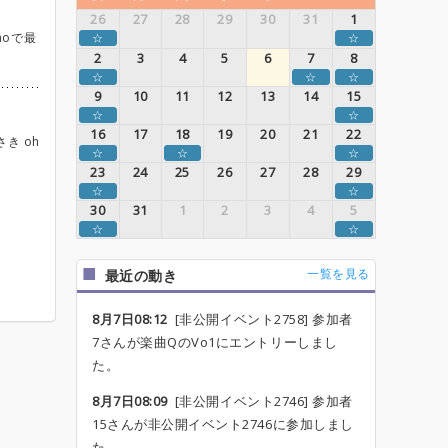
26
27
28
29
30
31
1
hoで最
☆
☆
2
3
4
5
6
7
8
☆
☆
☆
9
10
11
12
13
14
15
☆
☆
16
17
18
19
20
21
22
さき oh
☆
☆
☆
23
24
25
26
27
28
29
☆
☆
30
31
1
2
3
4
5
☆
☆
一覧を見る
最近の動き
8月7日08:12
[非公開イベント2758] 参加者
7さんが楽曲QのVo1にエントリーしまし
た。
8月7日08:09
[非公開イベント2746] 参加者
15さんが非公開イベント2746に参加しまし
た。