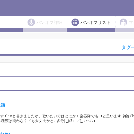
バンオフ詳細
バンオフリスト
マ
タグ
童話
Seasons曲です Choと書きましたが、歌いたい方はとにかく楽器隊でもﾖｲと思います 勿論C
種類は問わなくても大丈夫かと…多分) _(:3」∠)_ ﾏｯﾊﾏﾝｪ