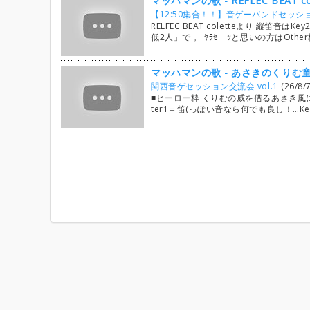
マッハマンの歌 - REFLEC BEAT col
【12:50集合！！】音ゲーバンドセッショ
RELFEC BEAT coletteより 縦笛
低2人」で 。 ﾔﾗｾﾛｰｯと思いの方はOther枠
マッハマンの歌 - あさきのくりむ
関西音ゲセッション交流会 vol.1
(26/8/7
■ヒーロー枠 くりむの威を借るあさき風に煽れる方
ter1＝笛(っぽい音なら何でも良し！…Key枠で