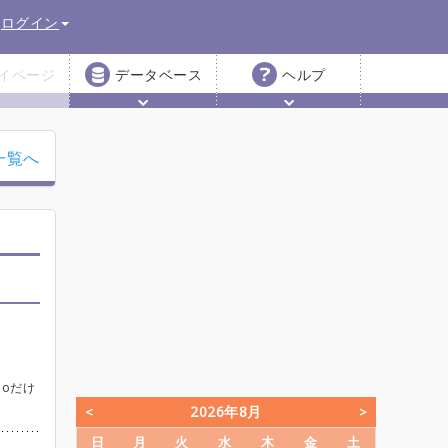
ログイン
イページ
データベース
ヘルプ
一覧へ
hoだけ
2026年8月
日
月
火
水
木
金
土