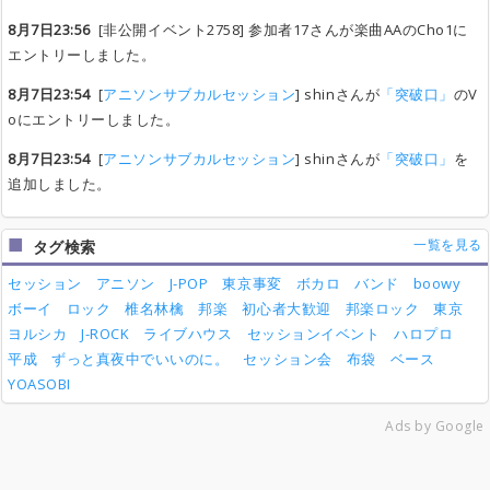
8月7日23:56
[非公開イベント2758] 参加者17さんが楽曲AAのCho1に
エントリーしました。
8月7日23:54
[
アニソンサブカルセッション
] shinさんが
「突破口」
のV
oにエントリーしました。
8月7日23:54
[
アニソンサブカルセッション
] shinさんが
「突破口」
を
追加しました。
一覧を見る
タグ検索
セッション
アニソン
J-POP
東京事変
ボカロ
バンド
boowy
ボーイ
ロック
椎名林檎
邦楽
初心者大歓迎
邦楽ロック
東京
ヨルシカ
J-ROCK
ライブハウス
セッションイベント
ハロプロ
平成
ずっと真夜中でいいのに。
セッション会
布袋
ベース
YOASOBI
Ads by Google