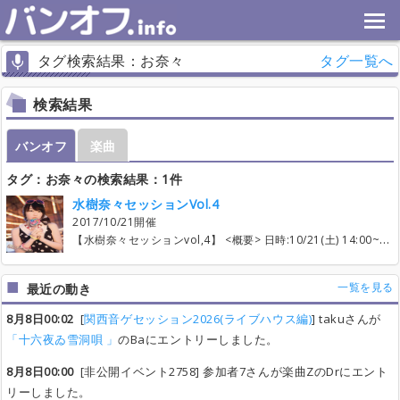
タグ検索結果：お奈々
タグ一覧へ
検索結果
バンオフ
楽曲
タグ：お奈々の検索結果：1件
水樹奈々セッションVol.4
2017/10/21開催
【水樹奈々セッションvol,4】 <概要> 日時:10/21(土) 14:00~18:00(暫定) 場所: サウンドスタジオノア恵比寿店 http://ebisu.studionoah.jp/ 参加費:￥1,000 ・エントリー開始:開始しております！(とりあえずエントリーだけ！) ・上限については、 人気パートのみバランス見てお願いします。 ※あげられた曲数が多い場合予告なく締め切ることがあります ・最終エントリー:10/15 23:55まで ◆エントリーについて 今回演奏曲は最大20曲を予定しております。 （成立順20曲で構成いたします。 20曲を超えた場合、成立しても次回の演奏曲となる可能性がございます 予めご了承ください。） エントリーできるパートは楽曲欄の右端の「詳細を見る」欄より 各自編集可能となっておりますので もし楽曲のこのパートに入りたいのに枠が「なし」になってしまっている場合は ご自分で編集してその後エントリーしていただければと思います。 皆さまのエントリー状況によりますが、 1ヵ月前あたりには、調整してタイムテーブルを作っていきます。 もし、参加が遅れる、仕事で出れなくなった、 仕事が終わってから行く等ありましたら、 必ずわかった時点で主催までお伝えいただきますようお願いします。 また、主催の参加パートであるbaが足りなかった場合は調整エントリーをしますが 基本譲渡可能にしてますのでやりたい曲であれば遠慮なく譲りますので 申していただければと思います。ご了承ください。 ◆その他パートについて その他パートはお手数ですがエントリー後、自己紹介欄もしくは楽曲ごとの連絡用コメント掲示板に、何の楽器で参加されるかを書いてくださると助かります。 ◆同期使用について 基本的にKeyについては公には募集致しません。 同期を主に使用してなるべく音源に近いセッションを 目指していきたいのでこちらについて もしKeyだけど水樹奈々の曲弾きたいのにな等あると思います。 そちらについては主催Twitterにてリプライ又はDMで お答えいたします。参加ができないわけではないので お間違えのないようにご注意ください。 またあらかじめ、楽曲のコメント欄に同期を使用しますと書き込みます ◆その他注意事項 当日は会場内では混雑が予想されるため、貴重品・機材の管理は各自で行って下さい。 破損・盗難等はこちらでは責任は負いかねます。 また他人への迷惑行為が発見された場合は、 運営側の判断で次回以降の参加をお断りする場合もございますのでご了承ください。 また飲酒等は会場のHPの注意事項をお読みください。 もし、当日遅刻をしてしまう場合！ 基本的には時間に余裕をもっての行動を心がけてください。 タイムスケジュール等の関係で、その遅刻をカバーできない可能性がございます。 その際は演奏できる方にお譲りしたり、その曲の演奏自体を 中止させていただくこともございます。 あらかじめご了承ください。 皆でルールを守って楽しいセッションにしましょう！ その他ご意見ご要望などありましたら、 質問スレもしくは@NMsession（公式アカウント） または@NMsuki_taichar（主催）までどうぞ。 ツイッターではハッシュタグ#を使ってアナウンス等をしております！ 当日の実況、感想などもこちらのハッシュタグを使って呟いていただけたら嬉しいです！ 以上、エントリーは右上の「このバンオフに参加する」ボタンよりお待ちしております！
一覧を見る
最近の動き
8月8日00:02
[
関西音ゲセッション2026(ライブハウス編)
] takuさんが
「十六夜ゐ雪洞唄 」
のBaにエントリーしました。
8月8日00:00
[非公開イベント2758] 参加者7さんが楽曲ZのDrにエント
リーしました。