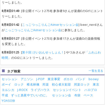
リーしました。
8月8日01:49
[非公開イベント2758] 参加者9さんが楽曲EのGt1にエント
リーしました。
8月8日01:42
[
こっこつっこりんごAimerセッション会
] beer_nerdさん
が
こっこつっこりんごAimerセッション会
に参加しました。
8月8日01:27
[非公開イベント2733] 参加者17さんが楽曲Dの楽曲情報
を変更しました。
8月8日01:25
[
第十回 けいおんせっしょん！
] やづみさんが
「ふわふわ
時間」
のGt2にエントリーしました。
一覧を見る
タグ検索
セッション
アニソン
J-POP
東京事変
ボカロ
バンド
boowy
ボーイ
ロック
椎名林檎
邦楽
初心者大歓迎
邦楽ロック
東京
ヨルシカ
J-ROCK
ライブハウス
セッションイベント
ハロプロ
平成
ずっと真夜中でいいのに。
セッション会
布袋
ベース
YOASOBI