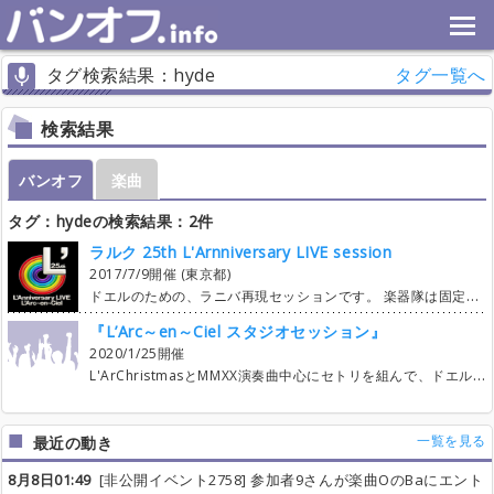
タグ検索結果：hyde
タグ一覧へ
検索結果
バンオフ
楽曲
タグ：hydeの検索結果：2件
ラルク 25th L'Arnniversary LIVE session
2017/7/9開催 (東京都)
ドエルのための、ラニバ再現セッションです。 楽器隊は固定のため、Ｖｏ参加型となります。Ｖｏ参加者のみ募集します。 遊びでラルク以外（乃木坂46,欅坂46）の曲も4曲ほど演奏します。ヲタさんの参加も 募集します。 セトリについては25th ﾗﾆﾊﾞ全曲 +α+乃木坂欅坂で50曲程度です。 参加人数次第ですが、一人3曲～4曲歌っていただける予定です。 mixi内でも参加者を募集しているため、そちらと調整しながらエントリーを進めます。 楽曲エントリーの開始は6/9を予定していますので、お知らせがあるまでお待ちください。 終了後は近隣の居酒屋にて打ち上げを予定しています。 ゆるーくやりますので初心者の方、初めての方も気軽にご参加ください。 当然ですが、迷惑行為等があった場合には退室いただきますのでご了承ください。
『L’Arc～en～Ciel スタジオセッション』
2020/1/25開催
L'ArChristmasとMMXX演奏曲中心にセトリを組んで、ドエルと盛り上がろうという企画です。カラオケとは一味違う生演奏の迫力で歌ってみませんか！楽器隊固定のヴォーカル参加型イベントです。初心者、お一人様、大歓迎です。 ＞＞＞＞＞＞＞＞＞＞＞＞＞＞ ＜イベント詳細＞ 日にち：１月25日（土） 時間：１２時００分～１７時００分 （ヴォーカル参加者および見学参加者の集合、受付時間は開催３０分前の１１時３０分からとなります。 １１:００～ 楽器隊セッティング・リハ １１:３０～ Vo.参加者受付 １２:００～ セッション開始 １６:３０ セッション終了 １７：００ 撤収 １７:３０～ 虹会（うちあげ） 場所：野方スタジオNOAH E1stスタジオ ｱｸｾｽ https://www.studionoah.jp/nogata/accessmap/ 参加費： Vo参加：2500円 見学参加：500円 虹会（打ち上げ）参加費：3500円 楽器隊メンバーはこちら↓ （演奏陣紹介） L'Arc～en～Ciel copy band ラル倶楽部 https://www.youtube.com/watch?v=fWGNjKbci2s 【Ｇｔ】Jun（主催・幹事。所属/ﾗﾙ倶楽部）@larclub_com 【Ｂａ】mitsuru（所属/ﾗﾙ倶楽部）→http://mixi.jp/show_friend.pl?id=1169379 【Ｄｒ】rikihiro（所属/ﾗﾙ倶楽部）@riki79924231 【keyboard】takaya（所属/ﾗﾙ倶楽部）@takaya_IDEA ■■■■■■■■■■■■■■■■■■■■■■■■ 楽曲リスト（演奏順ではありません） 1 winter fall 2 Caress of Venus 3 snow drop 4 BLESS 5 接吻 6 fate 7 Dearest Love 8 MY HEART DRAWS A DREAM 9 Hurry Xmas 10 Driver's High 11 DIVE TO BLUE 12 未来世界 13 静かの海で 14 X X X 15 Wings Flap 16 Link 17 White Feathers 18 Don't be Afraid 19 twinkle, twinkle 20 雪の足跡 21 HEAVEN'S DRIVE 22 STAY AWAY 23 ALONE EN LA VIDA 24 LOST HEAVEN 25 花葬 26 浸食～lose control～ 27 Pretty girl 28 Coming Closer 29 forbidden lover 30 wild flower 31 砂時計 32 Lover Boy 33 海辺 34 Lies and Truth 35 叙情詩 36 Sell my Soul 37 Anemone 38 the Fourth Avenue Cafe 39 As if In a dream 40 虹 41 HONEY 42 MMXX枠 43 MMXX枠 44 READY STEADY GO ●楽曲へのエントリーはGoogle spread sheetにて行いますので、Vo.参加希望者は まずは参加表明をお願いします。追ってsheetのURLをメッセージにてお送りします。 ●楽曲へのエントリーは1/15（水）２１：００～を予定しております。１人最大３曲エントリー可能です。参加人数次第で4曲目以降開放します。 ●バンオフi外でVo.参加者が既に7名いらっしゃいますので、こちらでは最大7名募集いたします。
一覧を見る
最近の動き
8月8日01:49
[非公開イベント2758] 参加者9さんが楽曲OのBaにエント