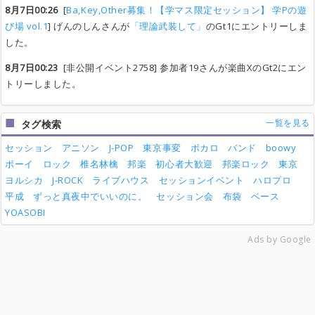
8月7日00:26
[
Ba,Key,Other募集！【学マス限定セッション】 学Pの遊
び場 vol.1
] げんのしんさんが
「理論武装して」
のGt1にエントリーしま
した。
8月7日00:23
[非公開イベント2758] 参加者19さんが楽曲XのGt2にエン
トリーしました。
一覧を見る
タグ検索
セッション
アニソン
J-POP
東京事変
ボカロ
バンド
boowy
ボーイ
ロック
椎名林檎
邦楽
初心者大歓迎
邦楽ロック
東京
ヨルシカ
J-ROCK
ライブハウス
セッションイベント
ハロプロ
平成
ずっと真夜中でいいのに。
セッション会
布袋
ベース
YOASOBI
Ads by Google