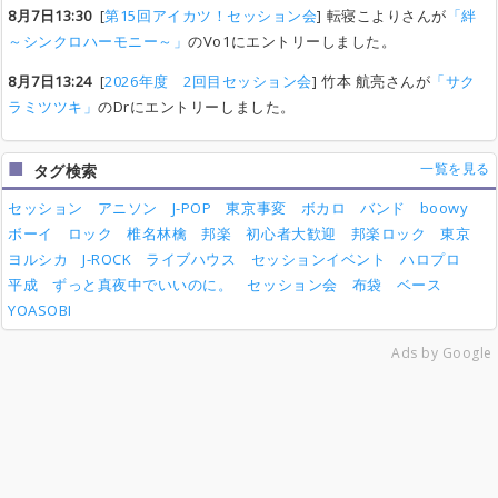
8月7日13:30
[
第15回アイカツ！セッション会
] 転寝こよりさんが
「絆
～シンクロハーモニー～」
のVo1にエントリーしました。
8月7日13:24
[
2026年度 2回目セッション会
] 竹本 航亮さんが
「サク
ラミツツキ」
のDrにエントリーしました。
一覧を見る
タグ検索
セッション
アニソン
J-POP
東京事変
ボカロ
バンド
boowy
ボーイ
ロック
椎名林檎
邦楽
初心者大歓迎
邦楽ロック
東京
ヨルシカ
J-ROCK
ライブハウス
セッションイベント
ハロプロ
平成
ずっと真夜中でいいのに。
セッション会
布袋
ベース
YOASOBI
Ads by Google