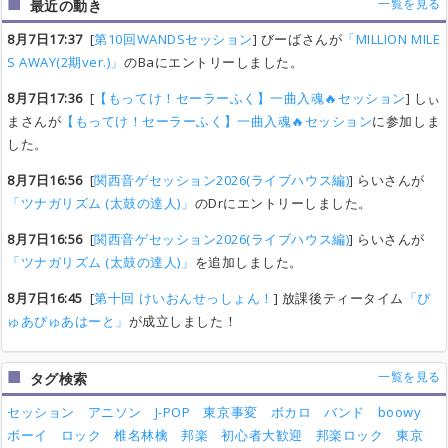
一覧を見る
最近の動き
8月7日17:37
[
第10回WANDSセッション
] びーばさんが
「MILLION MILE
S AWAY(2期ver.)」
のBaにエントリーしました。
8月7日17:36
[
【もってけ！セーラーふく】一曲入魂🔥セッション
] しぃ
まさんが
【もってけ！セーラーふく】一曲入魂🔥セッション
に参加しま
した。
8月7日16:56
[
関西音ゲセッション2026(ライブハウス編)
] らいさんが
「ツナガリズム (太鼓の達人)」
のDrにエントリーしました。
8月7日16:56
[
関西音ゲセッション2026(ライブハウス編)
] らいさんが
「ツナガリズム (太鼓の達人)」
を追加しました。
8月7日16:45
[
第十回 けいおんせっしょん！
] 放課後ティータイム
「ぴ
ゅあぴゅあはーと」
が成立しました！
一覧を見る
タグ検索
セッション
アニソン
J-POP
東京事変
ボカロ
バンド
boowy
ボーイ
ロック
椎名林檎
邦楽
初心者大歓迎
邦楽ロック
東京