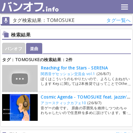
タグ検索結果：TOMOSUKE
タグ一覧へ
検索結果
バンオフ
楽曲
タグ：TOMOSUKEの検索結果：2件
Reaching for the Stars - SERENA
関西音ゲセッション交流会 vol.1
(26/8/7)
ぼくはこういうのもやりたいので、よろしくおねがい
します Key.に関しては2本推奨ではってことでOther
枠に入れときました ご査収ください 曲の終わりはど
うにかしましょう(他力本願だけど、要話し合い)
Cosmic Agenda - TOMOSUKE feat. Jazzin'park & frances maya
アコースティックカフェ10
(26/8/7)
音ゲーの曲です。 原曲の雰囲気を維持しつつわちゃ
わちゃしたいので任意枠を多めに設けています。奮っ
てご参加ください！ また、原曲通りに演奏すると2分
で終わっちゃうのでインタールード後にソロ回しとか
入れたいなーと思っています（この辺は参加者で話し
合いましょ よろしくお願いしますー！