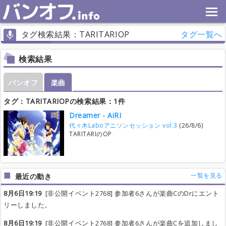
タグ検索結果：TARITARIOP
タグ一覧へ
検索結果
バンオフ
楽曲
タグ：TARITARIOPの検索結果：1件
Dreamer - AiRI
代々木Laboアニソンセッション vol.3
(26/8/6)
TARITARIのOP
一覧を見る
最近の動き
8月6日19:19
[非公開イベント2768] 参加者6さんが楽曲CのDrにエント
リーしました。
8月6日19:19
[非公開イベント2768] 参加者6さんが楽曲Cを追加しまし