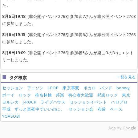
た。
8月6日19:18
[非公開イベント2768] 参加者7さんが非公開イベント2768
に参加しました。
8月6日19:15
[非公開イベント2768] 参加者6さんが非公開イベント2768
に参加しました。
8月6日19:09
[非公開イベント2768] 参加者5さんが楽曲BのDrにエント
リーしました。
一覧を見る
タグ検索
セッション
アニソン
J-POP
東京事変
ボカロ
バンド
boowy
ボーイ
ロック
椎名林檎
邦楽
初心者大歓迎
邦楽ロック
東京
ヨルシカ
J-ROCK
ライブハウス
セッションイベント
ハロプロ
平成
ずっと真夜中でいいのに。
セッション会
布袋
ベース
YOASOBI
Ads by Google