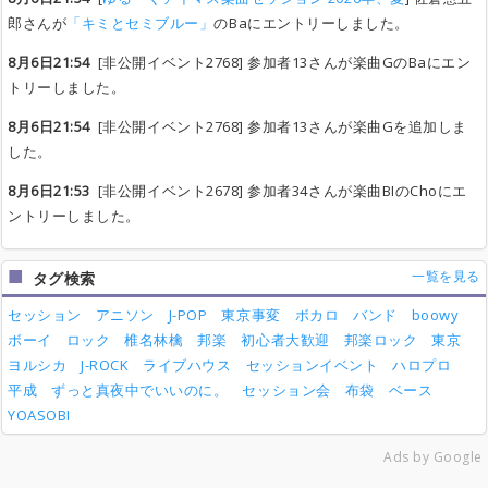
郎さんが
「キミとセミブルー」
のBaにエントリーしました。
8月6日21:54
[非公開イベント2768] 参加者13さんが楽曲GのBaにエン
トリーしました。
8月6日21:54
[非公開イベント2768] 参加者13さんが楽曲Gを追加しま
した。
8月6日21:53
[非公開イベント2678] 参加者34さんが楽曲BIのChoにエ
ントリーしました。
一覧を見る
タグ検索
セッション
アニソン
J-POP
東京事変
ボカロ
バンド
boowy
ボーイ
ロック
椎名林檎
邦楽
初心者大歓迎
邦楽ロック
東京
ヨルシカ
J-ROCK
ライブハウス
セッションイベント
ハロプロ
平成
ずっと真夜中でいいのに。
セッション会
布袋
ベース
YOASOBI
Ads by Google