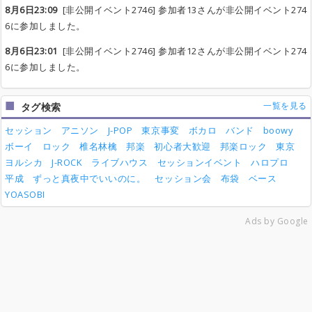
8月6日23:09
[非公開イベント2746] 参加者13さんが非公開イベント274
6に参加しました。
8月6日23:01
[非公開イベント2746] 参加者12さんが非公開イベント274
6に参加しました。
一覧を見る
タグ検索
セッション
アニソン
J-POP
東京事変
ボカロ
バンド
boowy
ボーイ
ロック
椎名林檎
邦楽
初心者大歓迎
邦楽ロック
東京
ヨルシカ
J-ROCK
ライブハウス
セッションイベント
ハロプロ
平成
ずっと真夜中でいいのに。
セッション会
布袋
ベース
YOASOBI
Ads by Google