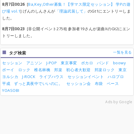
8月7日00:26
[
Ba,Key,Other募集！【学マス限定セッション】 学Pの遊
び場 vol.1
] げんのしんさんが
「理論武装して」
のGt1にエントリーしま
した。
8月7日00:23
[非公開イベント2758] 参加者19さんが楽曲XのGt2にエン
トリーしました。
一覧を見る
タグ検索
セッション
アニソン
J-POP
東京事変
ボカロ
バンド
boowy
ボーイ
ロック
椎名林檎
邦楽
初心者大歓迎
邦楽ロック
東京
ヨルシカ
J-ROCK
ライブハウス
セッションイベント
ハロプロ
平成
ずっと真夜中でいいのに。
セッション会
布袋
ベース
YOASOBI
Ads by Google