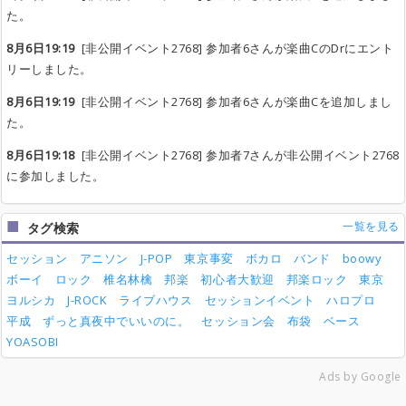
た。
8月6日19:19
[非公開イベント2768] 参加者6さんが楽曲CのDrにエント
リーしました。
8月6日19:19
[非公開イベント2768] 参加者6さんが楽曲Cを追加しまし
た。
8月6日19:18
[非公開イベント2768] 参加者7さんが非公開イベント2768
に参加しました。
一覧を見る
タグ検索
セッション
アニソン
J-POP
東京事変
ボカロ
バンド
boowy
ボーイ
ロック
椎名林檎
邦楽
初心者大歓迎
邦楽ロック
東京
ヨルシカ
J-ROCK
ライブハウス
セッションイベント
ハロプロ
平成
ずっと真夜中でいいのに。
セッション会
布袋
ベース
YOASOBI
Ads by Google