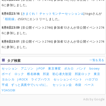
6に参加しました。
8月6日23:16
[
きまぐれ！ チャットモンチーセッション♨️
] togoさんが
「桜前線」
のGt1にエントリーしました。
8月6日23:09
[非公開イベント2746] 参加者13さんが非公開イベント274
6に参加しました。
8月6日23:01
[非公開イベント2746] 参加者12さんが非公開イベント274
6に参加しました。
一覧を見る
タグ検索
セッション
アニソン
J-POP
東京事変
ボカロ
バンド
boowy
ボーイ
ロック
椎名林檎
邦楽
初心者大歓迎
邦楽ロック
東京
ヨルシカ
J-ROCK
ライブハウス
セッションイベント
ハロプロ
平成
ずっと真夜中でいいのに。
セッション会
布袋
ベース
YOASOBI
Ads by Google