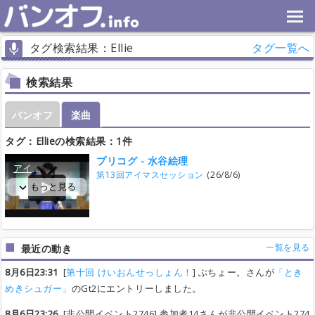
タグ検索結果：Ellie
タグ一覧へ
検索結果
バンオフ
楽曲
タグ：Ellieの検索結果：1件
プリコグ - 水谷絵理
第13回アイマスセッション
(26/8/6)
一覧を見る
最近の動き
8月6日23:31
[
第十回 けいおんせっしょん！
] ぶちょー。さんが
「とき
めきシュガー」
のGt2にエントリーしました。
8月6日23:26
[非公開イベント2746] 参加者14さんが非公開イベント274