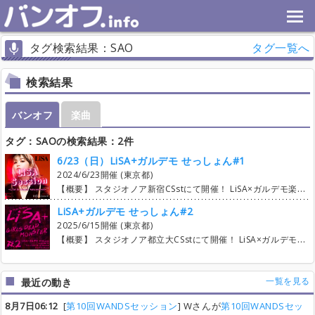
タグ検索結果：SAO
タグ一覧へ
検索結果
バンオフ
楽曲
タグ：SAOの検索結果：2件
6/23（日）LiSA+ガルデモ せっしょん#1
2024/6/23開催 (東京都)
【概要】 スタジオノア新宿CSstにて開催！ LiSA×ガルデモ楽曲のセッションイベントになります。 楽器初心者やスタジオ初めての方でも楽しめるセッションイベントがモットーです。 (Gt1＝Lead Gt2＝Backing) 初心者の方、初めましての方も大歓迎です。 掲示板（自己紹介）交流の際はご自由にお使いください。 セッションの模様は フルレコーディング、4アングルカメラにて収録し スタジオLIVE風に編集した後 動画をYouTubeにて参加者限定に公開いたします。 参加費用のお支払いは現金またはpaypayにて 当日、点呼の際に回収いたします。 【詳細】 2/20 エントリー開始（1人2曲） 3/3 上限曲数解放 （1人4曲） 4/20 上限曲数解放 （1人6曲） 5/11 上限曲数解放 無制限 【スケジュール】 12:15〜12:30 集合 13:00〜17:00 セッション 17:00〜17:45 バラシ 18:00〜 打ち上げ（参加自由）
LiSA+ガルデモ せっしょん#2
2025/6/15開催 (東京都)
【概要】 スタジオノア都立大CSstにて開催！ LiSA×ガルデモ楽曲のセッションイベントになります。 楽曲によっては再現の難しい曲もありますが、 セッションを楽しむことが目的なので 楽器初心者やスタジオ初めての方でもお気軽に好きな曲へエントリーしていただければと思います。 ※一部楽曲はエントリー状況で同期音源を作成する予定です。 (Gt1＝Lead Gt2＝Backing) 初心者の方、初めましての方も大歓迎です。 お友達引き連れても大歓迎！ 見学のみも可能です。（見学者は無料。自己紹介に見学の旨をコメントお願い致します。） 是非ご参加お待ちしております。 掲示板（自己紹介）交流の際はご自由にお使いください。 セッションの模様は参加者限定視聴にてYoutubeLiveを行います。 参加費用のお支払いは事前支払いのみPayPay可能 当日は現金のみとなります。 詳細は「参加費事前支払い」スレッドをご確認ください。 成立MAX数：35曲 4/20（日）19:00～ 【エントリー上限数】2曲 【楽曲追加可能数】1曲 5/3（土）19:00～ 【エントリー上限数】5曲 【楽曲追加可能数】無制限 5/17（土）19:00～ 【エントリー上限数】無制限 【楽曲追加可能数】無制限 【スケジュール】 12:00～12:30 集合 13:00～19:00 演奏 19:00～20:00 バラシ 20:00〜 打ち上げ（参加自由）
一覧を見る
最近の動き
8月7日06:12
[
第10回WANDSセッション
] Wさんが
第10回WANDSセッ