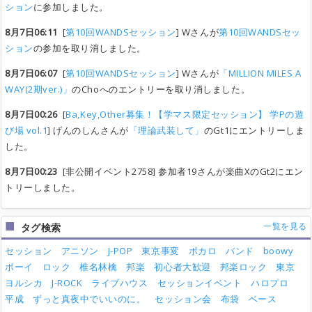
ション
に参加しました。
8月7日06:11
[
第10回WANDSセッション
] Wさんが
第10回WANDSセッ
ション
の参加を取り消しました。
8月7日06:07
[
第10回WANDSセッション
] Wさんが
「MILLION MILES A
WAY(2期ver.)」
のChoへのエントリーを取り消しました。
8月7日00:26
[
Ba,Key,Other募集！【学マス限定セッション】 学Pの遊
び場 vol.1
] げんのしんさんが
「理論武装して」
のGt1にエントリーしま
した。
8月7日00:23
[非公開イベント2758] 参加者19さんが楽曲XのGt2にエン
トリーしました。
一覧を見る
タグ検索
セッション
アニソン
J-POP
東京事変
ボカロ
バンド
boowy
ボーイ
ロック
椎名林檎
邦楽
初心者大歓迎
邦楽ロック
東京
ヨルシカ
J-ROCK
ライブハウス
セッションイベント
ハロプロ
平成
ずっと真夜中でいいのに。
セッション会
布袋
ベース