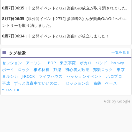
8月7日06:35
[非公開イベント2732] 楽曲Gの成立が取り消されました。
8月7日06:35
[非公開イベント2732] 参加者2さんが楽曲GのGt1へのエ
ントリーを取り消しました。
8月7日06:34
[非公開イベント2732] 楽曲Hが成立しました！
一覧を見る
タグ検索
セッション
アニソン
J-POP
東京事変
ボカロ
バンド
boowy
ボーイ
ロック
椎名林檎
邦楽
初心者大歓迎
邦楽ロック
東京
ヨルシカ
J-ROCK
ライブハウス
セッションイベント
ハロプロ
平成
ずっと真夜中でいいのに。
セッション会
布袋
ベース
YOASOBI
Ads by Google