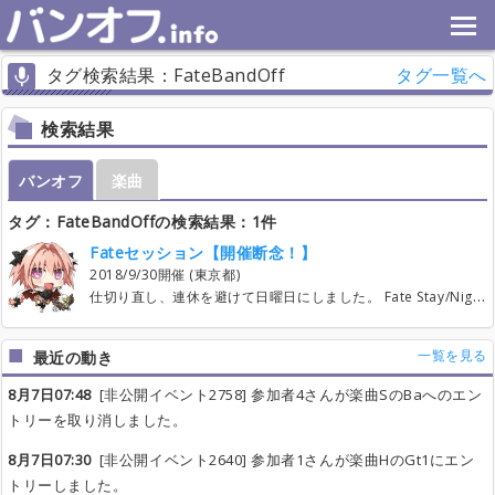
タグ検索結果：FateBandOff
タグ一覧へ
検索結果
バンオフ
楽曲
タグ：FateBandOffの検索結果：1件
Fateセッション【開催断念！】
2018/9/30開催 (東京都)
仕切り直し、連休を避けて日曜日にしました。 Fate Stay/Night3部、Zero、GrandOrder、Apocrypha、Extra、Hollow Ataraxia、プリズマ☆イリヤ、カーニバルファンタズム Fateシリーズ及びFateキャラが登場する作品ならなんでも可、ゲーム版も可、劇伴も可です。 参考までにアニメ版では、 タイナカサチ、樹海、LISA、Kalafina、西川貴教、坂本真綾、春奈るな、藍井エイル、梶浦由記(劇伴)、EGOIST、Aimer、、、 なかなかそそるアーティストが揃ってるかと。 以下、レギュレーション ・エントリー上限はVo.12人、他はMax10人とします。(そんなには集まらないとは思うけど) ・エントリー曲数、仕切り直し後7/1以降は無制限です。 が、空気を読んで適度にね！ ・曲追加はエントリー曲数の範囲内であれば無制限。(当初は4曲、緩和に従い増加) ・最小催行曲数、10曲。 ・エントリー開始、4/1、曲エントリーも同時に開始します。 ・OtherパートはVln、チェロ、Flt、EWIなど。エントリー時に楽器を明記してください。 ・パートまたぎは当初は楽器とVo、及びOtherパートとレギュラーパートのみ可。 ・Kalafina曲のVo.エントリーは歌いたいパート(K、W、H)を明記してください。 ・コスプレ推奨。 よろしくお願いします！
一覧を見る
最近の動き
8月7日07:48
[非公開イベント2758] 参加者4さんが楽曲SのBaへのエン
トリーを取り消しました。
8月7日07:30
[非公開イベント2640] 参加者1さんが楽曲HのGt1にエン
トリーしました。