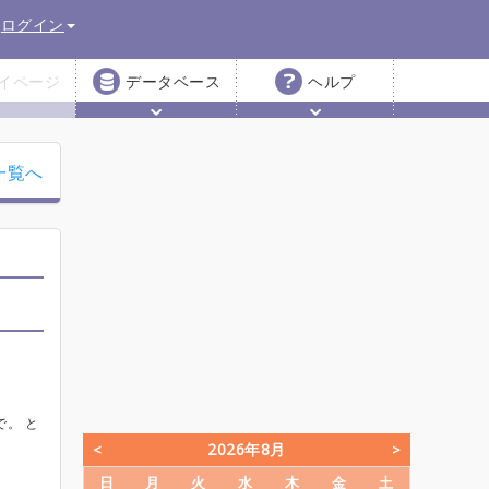
ログイン
イページ
データベース
ヘルプ
一覧へ
で。 と
2026年8月
日
月
火
水
木
金
土