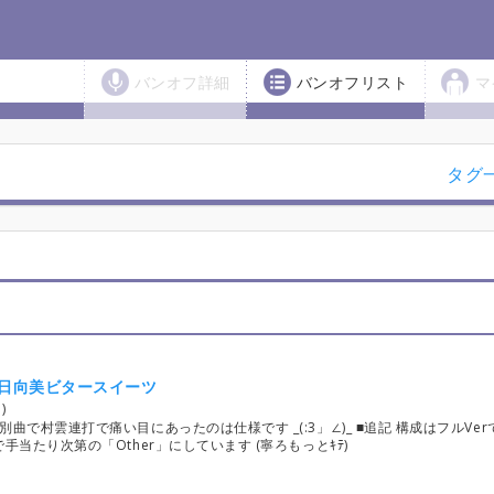
バンオフ詳細
バンオフリスト
マ
タグ
s 日向美ビタースイーツ
)
で村雲連打で痛い目にあったのは仕様です _(:3」∠)_ ■追記 構成はフルVer
当たり次第の「Other」にしています (寧ろもっとｷﾃ)