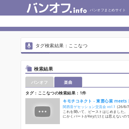
バンオフまとめサイト
タグ検索結果：ここなつ
検索結果
バンオフ
楽曲
タグ：ここなつの検索結果：1件
キモチコネクト - 東雲心菜 meet
関西音ゲセッション交流会 vol.1
(26/8/7
これを聞いて、ビーストはじめました。 別曲
にかくパートがKeyだけとは思えないので手