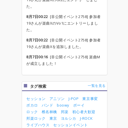
た。
8月7日00:22
[非公開イベント2758] 参加者
19さんが楽曲XのVo1にエントリーしまし
た。
8月7日00:22
[非公開イベント2758] 参加者
19さんが楽曲Xを追加しました。
8月7日00:16
[非公開イベント2758] 楽曲M
が成立しました！
一覧を見る
タグ検索
セッション
アニソン
J-POP
東京事変
ボカロ
バンド
boowy
ボーイ
ロック
椎名林檎
邦楽
初心者大歓迎
邦楽ロック
東京
ヨルシカ
J-ROCK
ライブハウス
セッションイベント