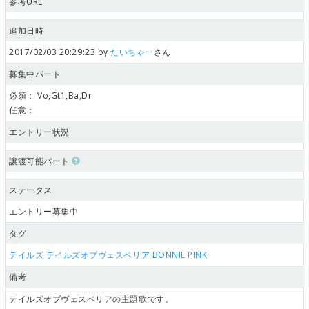
参考URL
追加日時
2017/02/03 20:29:23 by
たいちゃー
さん
募集中パート
必須：
Vo,Gt1,Ba,Dr
任意：
エントリー状況
譲渡可能パート
ステータス
エントリー募集中
タグ
テイルズ
テイルズオブヴェスペリア
BONNIE PINK
備考
テイルズオブヴェスペリアの主題歌です。