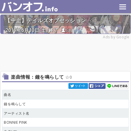
【中止】テイルズオブセッション
1
2017年6月10日(土) 終了
5名
Ads by Google
楽曲情報：鐘を鳴らして
0
曲名
鐘を鳴らして
アーティスト名
BONNIE PINK