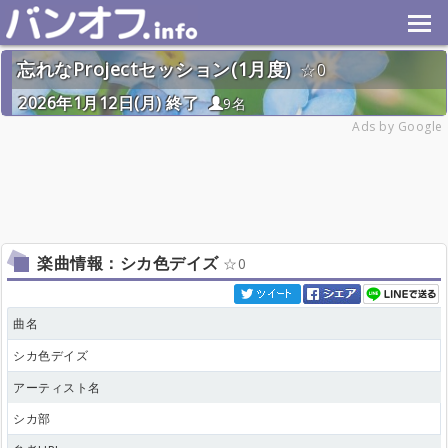
忘れなProjectセッション(1月度)
0
2026年1月12日(月) 終了
9名
Ads by Google
楽曲情報：シカ色デイズ
0
曲名
シカ色デイズ
アーティスト名
シカ部