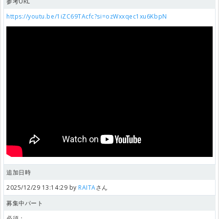
参考URL
https://youtu.be/1iZC69TAcfc?si=ozWxxqec1xu6KbpN
追加日時
2025/12/29 13:14:29 by
RAITA
さん
募集中パート
必須：