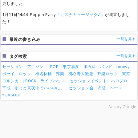
更しました。
1月11日14:44
Poppin'Party
「キズナミュージック♪」
が成立しまし
た！
一覧を見る
最近の書き込み
一覧を見る
タグ検索
セッション
アニソン
J-POP
東京事変
ボカロ
バンド
boowy
ボーイ
ロック
椎名林檎
邦楽
初心者大歓迎
邦楽ロック
東京
ヨルシカ
J-ROCK
ライブハウス
セッションイベント
ハロプロ
平成
ずっと真夜中でいいのに。
セッション会
布袋
ベース
YOASOBI
Ads by Google