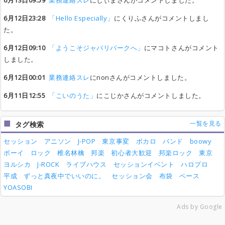
6月13日09:59
業務連絡スレ
にしぃまさんがコメントしました。
6月12日23:28
「Hello Especially」
にくりふさんがコメントしまし
た。
6月12日09:10
「ようこそジャパリパークへ」
にマコトさんがコメント
しました。
6月12日00:01
業務連絡スレ
にnonさんがコメントしました。
6月11日12:55
「こいのうた」
にこじかさんがコメントしました。
一覧を見る
タグ検索
セッション
アニソン
J-POP
東京事変
ボカロ
バンド
boowy
ボーイ
ロック
椎名林檎
邦楽
初心者大歓迎
邦楽ロック
東京
ヨルシカ
J-ROCK
ライブハウス
セッションイベント
ハロプロ
平成
ずっと真夜中でいいのに。
セッション会
布袋
ベース
YOASOBI
Ads by Google