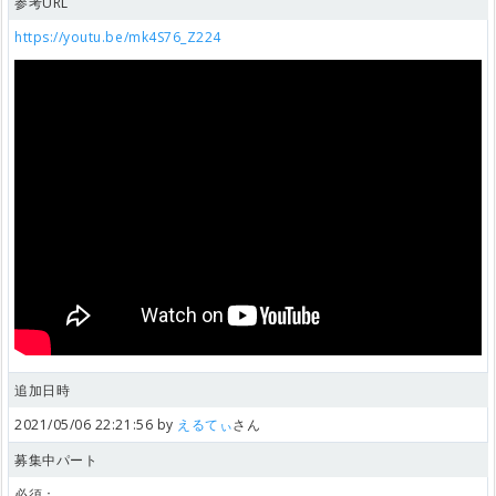
参考URL
https://youtu.be/mk4S76_Z224
追加日時
2021/05/06 22:21:56 by
えるてぃ
さん
募集中パート
必須：