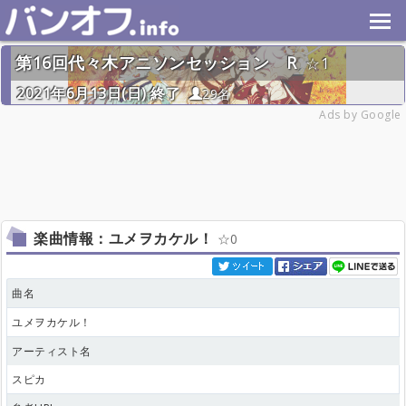
第16回代々木アニソンセッション R
1
2021年6月13日(日) 終了
29名
Ads by Google
楽曲情報：ユメヲカケル！
0
曲名
ユメヲカケル！
アーティスト名
スピカ