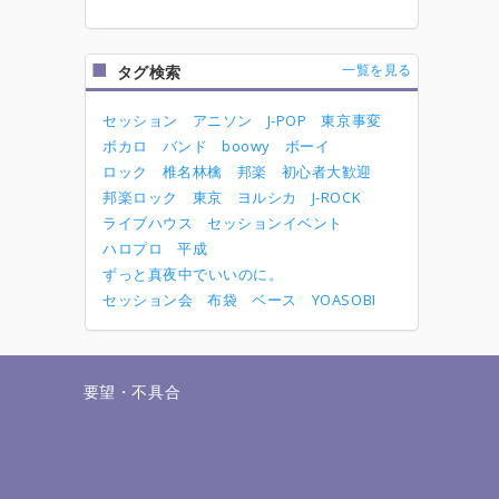
一覧を見る
タグ検索
セッション
アニソン
J-POP
東京事変
ボカロ
バンド
boowy
ボーイ
ロック
椎名林檎
邦楽
初心者大歓迎
邦楽ロック
東京
ヨルシカ
J-ROCK
ライブハウス
セッションイベント
ハロプロ
平成
ずっと真夜中でいいのに。
セッション会
布袋
ベース
YOASOBI
せ
要望・不具合