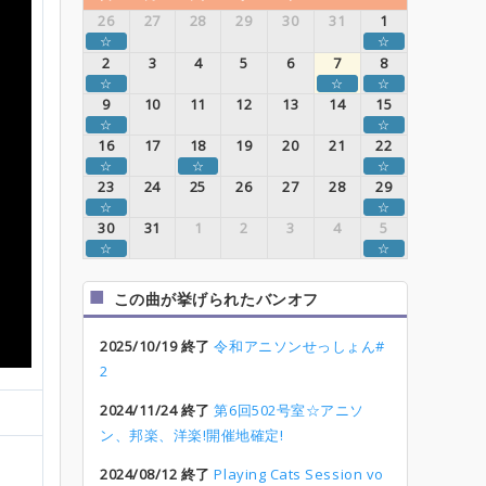
26
27
28
29
30
31
1
☆
☆
2
3
4
5
6
7
8
☆
☆
☆
9
10
11
12
13
14
15
☆
☆
16
17
18
19
20
21
22
☆
☆
☆
23
24
25
26
27
28
29
☆
☆
30
31
1
2
3
4
5
☆
☆
この曲が挙げられたバンオフ
2025/10/19 終了
令和アニソンせっしょん#
2
2024/11/24 終了
第6回502号室☆アニソ
ン、邦楽、洋楽!開催地確定!
2024/08/12 終了
Playing Cats Session vo