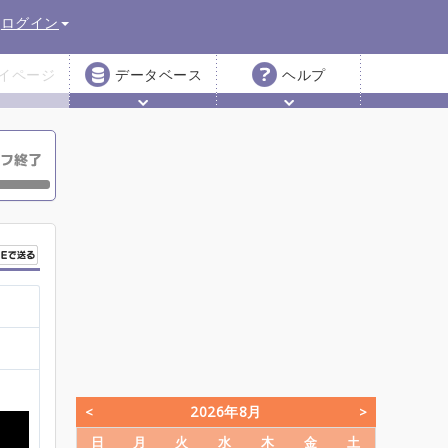
ログイン
イページ
データベース
ヘルプ
2026年8月
日
月
火
水
木
金
土