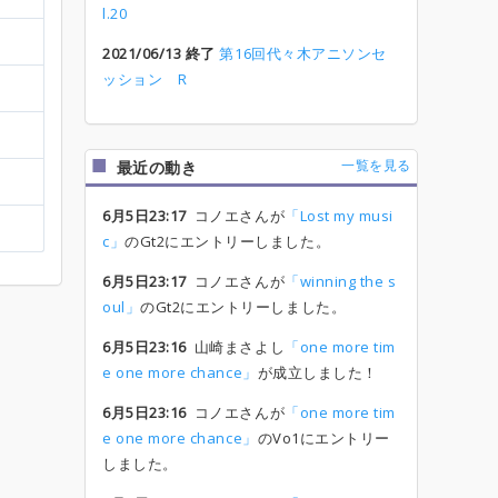
l.20
2021/06/13 終了
第16回代々木アニソンセ
ッション R
一覧を見る
最近の動き
6月5日23:17
コノエさんが
「Lost my musi
c」
のGt2にエントリーしました。
6月5日23:17
コノエさんが
「winning the s
oul」
のGt2にエントリーしました。
6月5日23:16
山崎まさよし
「one more tim
e one more chance」
が成立しました！
6月5日23:16
コノエさんが
「one more tim
e one more chance」
のVo1にエントリー
しました。