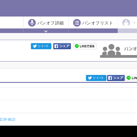
バンオフ詳細
バンオフリスト
マ
1
ND3F48ZI