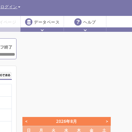
ログイン
イページ
データベース
ヘルプ
2026年8月
日
月
火
水
木
金
土