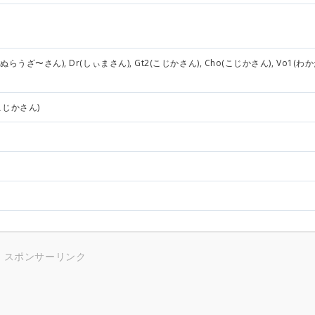
y(ぬらうざ〜さん), Dr(しぃまさん), Gt2(こじかさん), Cho(こじかさん), Vo1(わ
(こじかさん)
スポンサーリンク