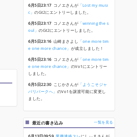
6月5日23:17
コノエさんが
「Lost my musi
c」
のGt2にエントリーしました。
6月5日23:17
コノエさんが
「winning the s
oul」
のGt2にエントリーしました。
6月5日23:16
山崎まさよし
「one more tim
e one more chance」
が成立しました！
6月5日23:16
コノエさんが
「one more tim
e one more chance」
のVo1にエントリー
しました。
6月5日22:30
こじかさんが
「ようこそジャ
パリパークへ」
のVo1を譲渡可能に変更し
ました。
一覧を見る
最近の書き込み
6月13日09:59
業務連絡スレ
にしぃまさんが