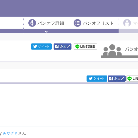
バンオフ詳細
バンオフリスト
マ
1
by
みやざき
さん