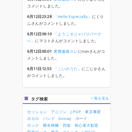
コメントしました。
6月12日23:28
「Hello Especially」
にくり
ふさんがコメントしました。
6月12日09:10
「ようこそジャパリパーク
へ」
にマコトさんがコメントしました。
6月12日00:01
業務連絡スレ
にnonさんがコ
メントしました。
6月11日12:55
「こいのうた」
にこじかさん
がコメントしました。
一覧を見る
タグ検索
セッション
アニソン
J-POP
東京事変
ボカロ
バンド
boowy
ボーイ
ロック
椎名林檎
邦楽
初心者大歓迎