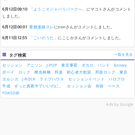
6月12日09:10
「ようこそジャパリパークへ」
にマコトさんがコメント
しました。
6月12日00:01
業務連絡スレ
にnonさんがコメントしました。
6月11日12:55
「こいのうた」
にこじかさんがコメントしました。
一覧を見る
タグ検索
セッション
アニソン
J-POP
東京事変
ボカロ
バンド
boowy
ボーイ
ロック
椎名林檎
邦楽
初心者大歓迎
邦楽ロック
東京
ヨルシカ
J-ROCK
ライブハウス
セッションイベント
ハロプロ
平成
ずっと真夜中でいいのに。
セッション会
布袋
ベース
YOASOBI
Ads by Google