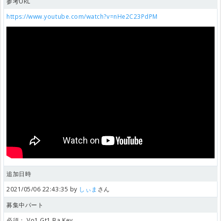
参考URL
https://www.youtube.com/watch?v=nHe2C23PdPM
追加日時
2021/05/06 22:43:35 by
しぃま
さん
募集中パート
必須：
Vo1,Gt1,Ba,Key