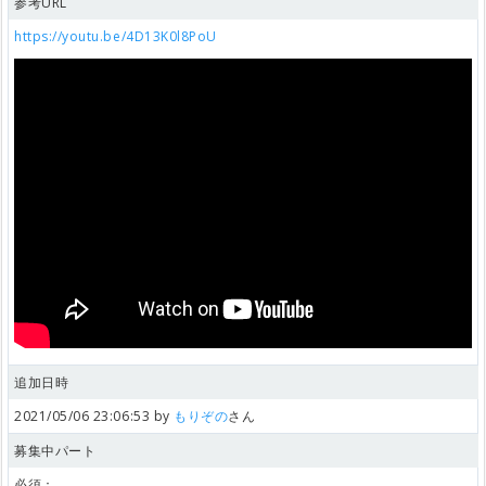
参考URL
https://youtu.be/4D13K0l8PoU
追加日時
2021/05/06 23:06:53 by
もりぞの
さん
募集中パート
必須：