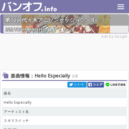
第16回代々木アニソンセッション R
1
2021年6月13日(日) 終了
29名
Ads by Google
楽曲情報：Hello Especially
0
曲名
Hello Especially
アーティスト名
スキマスイッチ