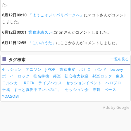
た。
6月12日09:10
「ようこそジャパリパークへ」
にマコトさんがコメント
しました。
6月12日00:01
業務連絡スレ
にnonさんがコメントしました。
6月11日12:55
「こいのうた」
にこじかさんがコメントしました。
一覧を見る
タグ検索
セッション
アニソン
J-POP
東京事変
ボカロ
バンド
boowy
ボーイ
ロック
椎名林檎
邦楽
初心者大歓迎
邦楽ロック
東京
ヨルシカ
J-ROCK
ライブハウス
セッションイベント
ハロプロ
平成
ずっと真夜中でいいのに。
セッション会
布袋
ベース
YOASOBI
Ads by Google