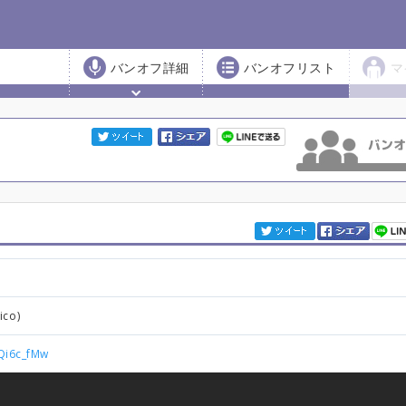
バンオフ詳細
バンオフリスト
マ
1
co)
Qi6c_fMw