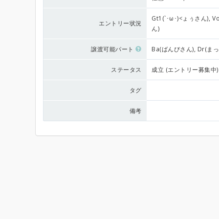
Gt1(`･ω･)<ょぅさん),
エントリー状況
ん)
譲渡可能パート
Ba(ばんびさん), Dr(ま
ステータス
成立 (エントリー募集中)
タグ
備考