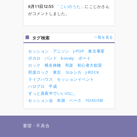
6月11日12:55
「こいのうた」
にこじかさん
がコメントしました。
一覧を見る
タグ検索
セッション
アニソン
J-POP
東京事変
ボカロ
バンド
boowy
ボーイ
ロック
椎名林檎
邦楽
初心者大歓迎
邦楽ロック
東京
ヨルシカ
J-ROCK
ライブハウス
セッションイベント
ハロプロ
平成
ずっと真夜中でいいのに。
セッション会
布袋
ベース
YOASOBI
せ
要望・不具合