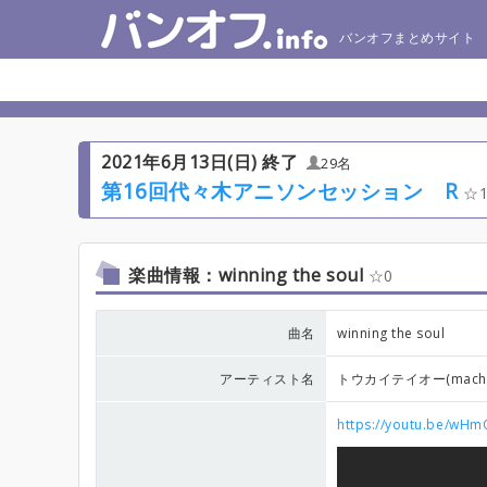
バンオフまとめサイト
2021年6月13日(日) 終了
29名
第16回代々木アニソンセッション R
楽曲情報：winning the soul
0
曲名
winning the soul
アーティスト名
トウカイテイオー(machi
https://youtu.be/wHm