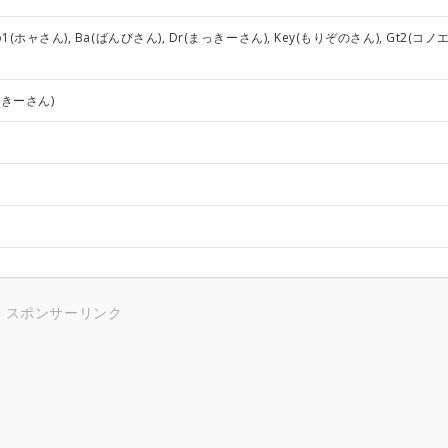
 Vo1(ホャさん), Ba(ばんびさん), Dr(まっきーさん), Key(もりぞのさん), Gt2(コノ
っきーさん)
スポンサーリンク