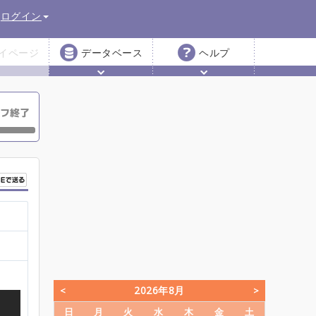
ログイン
イページ
データベース
ヘルプ
2026年8月
日
月
火
水
木
金
土