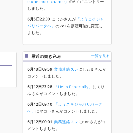
e one more chance」
のVo1にエントリー
しました。
6月5日22:30
こじかさんが
「ようこそジャ
パリパークへ」
のVo1を譲渡可能に変更し
ました。
一覧を見る
最近の書き込み
6月13日09:59
業務連絡スレ
にしぃまさんが
コメントしました。
6月12日23:28
「Hello Especially」
にくり
ふさんがコメントしました。
6月12日09:10
「ようこそジャパリパーク
へ」
にマコトさんがコメントしました。
6月12日00:01
業務連絡スレ
にnonさんがコ
メントしました。