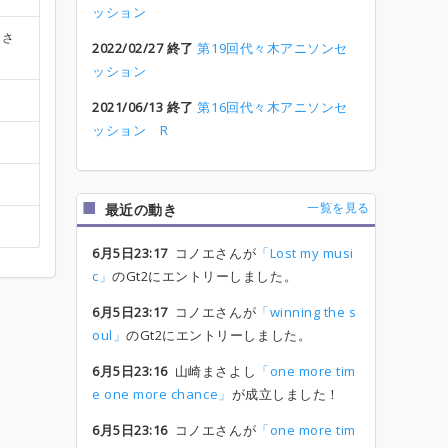
ッション
エさ
2022/02/27 終了
第19回代々木アニソンセ
ッション
2021/06/13 終了
第16回代々木アニソンセ
ッション R
一覧を見る
最近の動き
6月5日23:17
コノエさんが
「Lost my musi
c」
のGt2にエントリーしました。
6月5日23:17
コノエさんが
「winning the s
oul」
のGt2にエントリーしました。
6月5日23:16
山崎まさよし
「one more tim
e one more chance」
が成立しました！
6月5日23:16
コノエさんが
「one more tim