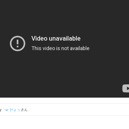
by
`･ω･)<ょぅ
さん