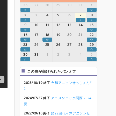
26
27
28
29
30
31
1
☆
☆
2
3
4
5
6
7
8
☆
☆
☆
9
10
11
12
13
14
15
☆
☆
16
17
18
19
20
21
22
☆
☆
☆
23
24
25
26
27
28
29
☆
☆
30
31
1
2
3
4
5
☆
☆
この曲が挙げられたバンオフ
2025/10/19 終了
令和アニソンせっしょん#
2
2024/07/27 終了
アニメソニック関西 2024
夏
2022/09/10 終了
第22回代々木アニソンセ