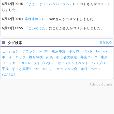
6月12日09:10
「ようこそジャパリパークへ」
にマコトさんがコメント
しました。
6月12日00:01
業務連絡スレ
にnonさんがコメントしました。
6月11日12:55
「こいのうた」
にこじかさんがコメントしました。
一覧を見る
タグ検索
セッション
アニソン
J-POP
東京事変
ボカロ
バンド
boowy
ボーイ
ロック
椎名林檎
邦楽
初心者大歓迎
邦楽ロック
東京
ヨルシカ
J-ROCK
ライブハウス
セッションイベント
ハロプロ
平成
ずっと真夜中でいいのに。
セッション会
布袋
ベース
YOASOBI
Ads by Google