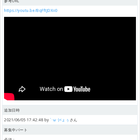
参考URL
https://youtu.be/BqFftJDXii0
追加日時
2021/06/05 17:42:48 by
`･ω･)<ょぅ
さん
募集中パート
必須：