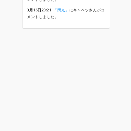
3月16日23:21
「閃光」
にキャベツさんがコ
メントしました。
一覧を見る
タグ検索
セッション
アニソン
J-POP
東京事変
ボカロ
バンド
boowy
ボーイ
ロック
椎名林檎
邦楽
初心者大歓迎
邦楽ロック
東京
ヨルシカ
J-ROCK
ライブハウス
セッションイベント
ハロプロ
平成
ずっと真夜中でいいのに。
セッション会
布袋
ベース
YOASOBI
せ
要望・不具合