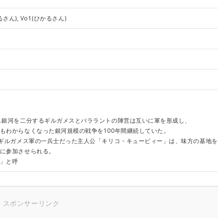
るさん), Vo1(ひかるさん)
ス銀河を二分するギルガメスとバララントの陣営は互いに軍を形成し、
もわからなくなった銀河規模の戦争を100年間継続していた。
、ギルガメス軍の一兵士だった主人公「キリコ・キュービィー」は、味方の基地
に参加させられる。
」と呼
スポンサーリンク