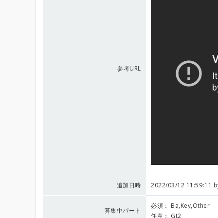
参考URL
追加日時
2022/03/12 11:59:11 
必須：
Ba,Key,Other
募集中パート
任意：
Gt2