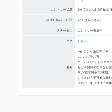
エントリー状況
Dr(てらさん), Gt1(ひか
譲渡可能パート
Vo1(ひかるさん)
ステータス
エントリー募集中
タグ
むせる
key:シンセ系ピアノ系
other:ブラス系
ボトムズ:アストラギウ
備考
もはや開戦の理由など誰
その“百年戦争”の末期
するという不可解な作戦
作戦中、キリコは「素体