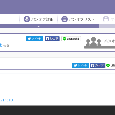
バンオフ詳細
バンオフリスト
マ
t
0
bZ71nCTU