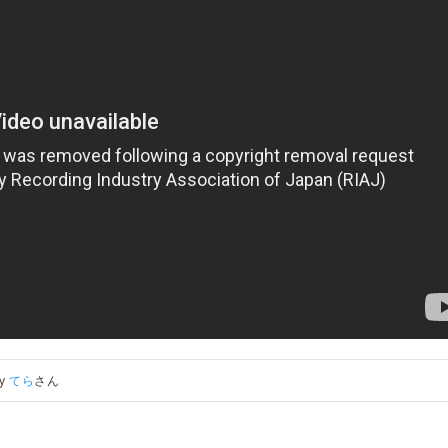
by
てら
さん