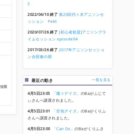
3
2022/04/10 終了
第20回代々木アニソンセ
ッション Petit
2020/07/26 終了
[初心者歓迎]アニソンプラ
イムセッション episode04
2017/03/26 終了
2017年アニソンセッショ
ン合宿春の部
一覧を見る
最近の動き
を強襲
4月5日23:05
「燦々デイズ」
のBaがふじて
ぃさんへ譲渡されました。
4月5日23:01
「空色デイズ」
のBaがくりふ
さんへ譲渡されました。
4月5日23:00
「Can Do」
のBaがくりふさ