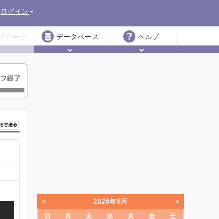
ログイン
イページ
データベース
ヘルプ
2026年8月
日
月
火
水
木
金
土