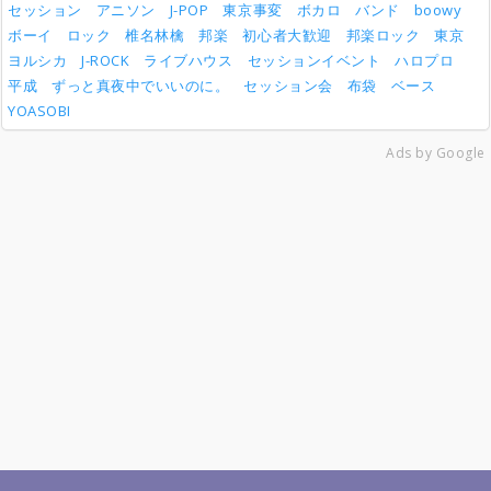
セッション
アニソン
J-POP
東京事変
ボカロ
バンド
boowy
ボーイ
ロック
椎名林檎
邦楽
初心者大歓迎
邦楽ロック
東京
ヨルシカ
J-ROCK
ライブハウス
セッションイベント
ハロプロ
平成
ずっと真夜中でいいのに。
セッション会
布袋
ベース
YOASOBI
Ads by Google