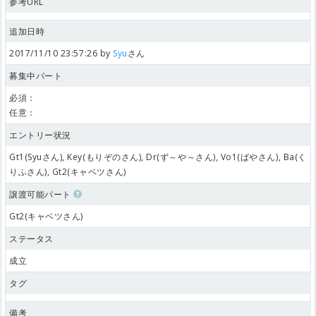
参考URL
追加日時
2017/11/10 23:57:26 by
Syu
さん
募集中パート
必須：
任意：
エントリー状況
Gt1(Syuさん), Key(もりぞのさん), Dr(ず～や～さん), Vo1(ばやさん), Ba(く
りふさん), Gt2(キャベツさん)
譲渡可能パート
Gt2(キャベツさん)
ステータス
成立
タグ
備考