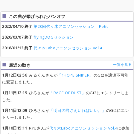
この曲が挙げられたバンオフ
2022/04/10 終了
第20回代々木アニソンセッション Petit
2020/03/07 終了
flyingDOGセッション
2018/01/13 終了
代々木Laboアニソンセッション vol.4
一覧を見る
最近の動き
1月12日02:56
みるくんさんが
「1HOPE SNIPER」
のGt2を譲渡不可能
に変更しました。
1月11日12:19
ひろさんが
「RAGE OF DUST」
のGt2にエントリーしま
した。
1月11日12:09
ひろさんが
「明日の君さえいればいい。」
のGt2にエン
トリーしました。
1月10日15:11
RYUさんが
代々木Laboアニソンセッション vol.4
に参加