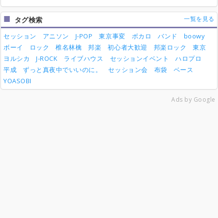
一覧を見る
タグ検索
セッション
アニソン
J-POP
東京事変
ボカロ
バンド
boowy
ボーイ
ロック
椎名林檎
邦楽
初心者大歓迎
邦楽ロック
東京
ヨルシカ
J-ROCK
ライブハウス
セッションイベント
ハロプロ
平成
ずっと真夜中でいいのに。
セッション会
布袋
ベース
YOASOBI
Ads by Google