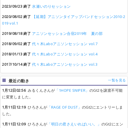
2023/09/23 終了
水瀬いのりセッション
2020/08/02 終了
【延期】アニソンタイアップバンドセッション2010-2
019 vol.1
2019/08/18 終了
アニソンセッション合宿2019年 夏の部
2018/09/02 終了
代々木Laboアニソンセッション vol.7
2018/01/13 終了
代々木Laboアニソンセッション vol.4
2017/10/14 終了
代々木Laboアニソンセッション vol.3
一覧を見る
最近の動き
1月12日02:56
みるくんさんが
「1HOPE SNIPER」
のGt2を譲渡不可能
に変更しました。
1月11日12:19
ひろさんが
「RAGE OF DUST」
のGt2にエントリーしま
した。
1月11日12:09
ひろさんが
「明日の君さえいればいい。」
のGt2にエン