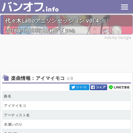
代々木Laboアニソンセッション vol.4
1
2018年1月13日(土) 終了
59名
Ads by Google
楽曲情報：アイマイモコ
0
曲名
アイマイモコ
アーティスト名
水瀬いのり