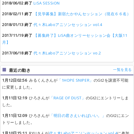
2018/06/02 終了
LiSA SESSiON
2018/02/11 終了
【見学募集】新宿たかやんセッション（現在６６名）
2018/01/13 終了
代々木Laboアニソンセッション vol.4
2017/11/19 終了
【募集終了】LiSA曲オンリーセッション会【大阪11
月】
2017/06/18 終了
代々木Laboアニソンセッション vo.2
一覧を見る
最近の動き
1月12日02:56
みるくんさんが
「1HOPE SNIPER」
のGt2を譲渡不可能
に変更しました。
1月11日12:19
ひろさんが
「RAGE OF DUST」
のGt2にエントリーしま
した。
1月11日12:09
ひろさんが
「明日の君さえいればいい。」
のGt2にエン
トリーしました。
1月10日15:11
RYUさんが
代々木Laboアニソンセッション vol.4
に参加