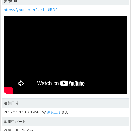
参考URL
https://youtu.be/rPkJeHe8BD0
追加日時
2017/11/11 03:19:46 by
練乳王子
さん
募集中パート
必須：
Ba,Dr,Key