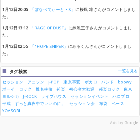
1月12日20:05
「ぼなぺてぃーと・S」
に桜風 凛さんがコメントしまし
た。
1月12日13:12
「RAGE OF DUST」
に練乳王子さんがコメントしまし
た。
1月12日02:55
「1HOPE SNIPER」
にみるくんさんがコメントしまし
た。
一覧を見る
タグ検索
セッション
アニソン
J-POP
東京事変
ボカロ
バンド
boowy
ボーイ
ロック
椎名林檎
邦楽
初心者大歓迎
邦楽ロック
東京
ヨルシカ
J-ROCK
ライブハウス
セッションイベント
ハロプロ
平成
ずっと真夜中でいいのに。
セッション会
布袋
ベース
YOASOBI
Ads by Google