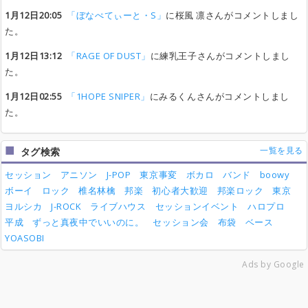
1月12日20:05
「ぼなぺてぃーと・S」
に桜風 凛さんがコメントしまし
た。
1月12日13:12
「RAGE OF DUST」
に練乳王子さんがコメントしまし
た。
1月12日02:55
「1HOPE SNIPER」
にみるくんさんがコメントしまし
た。
一覧を見る
タグ検索
セッション
アニソン
J-POP
東京事変
ボカロ
バンド
boowy
ボーイ
ロック
椎名林檎
邦楽
初心者大歓迎
邦楽ロック
東京
ヨルシカ
J-ROCK
ライブハウス
セッションイベント
ハロプロ
平成
ずっと真夜中でいいのに。
セッション会
布袋
ベース
YOASOBI
Ads by Google