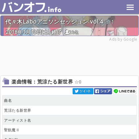
代々木Laboアニソンセッション vol.4
1
2018年1月13日(土) 終了
59名
Ads by Google
楽曲情報：荒涼たる新世界
0
曲名
荒涼たる新世界
アーティスト名
聖飢魔Ⅱ