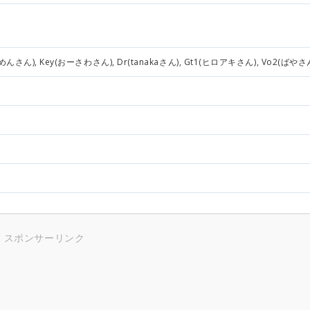
めんさん), Key(おーさわさん), Dr(tanakaさん), Gt1(ヒロアキさん), Vo2(ばやさ
スポンサーリンク