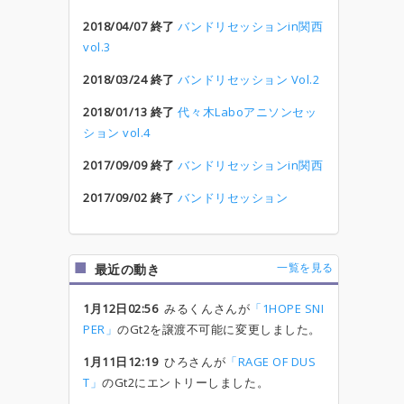
2018/04/07 終了
バンドリセッションin関西
vol.3
2018/03/24 終了
バンドリセッション Vol.2
2018/01/13 終了
代々木Laboアニソンセッ
ション vol.4
2017/09/09 終了
バンドリセッションin関西
2017/09/02 終了
バンドリセッション
一覧を見る
最近の動き
1月12日02:56
みるくんさんが
「1HOPE SNI
PER」
のGt2を譲渡不可能に変更しました。
1月11日12:19
ひろさんが
「RAGE OF DUS
T」
のGt2にエントリーしました。