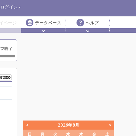
ログイン
イページ
データベース
ヘルプ
2026年8月
日
月
火
水
木
金
土