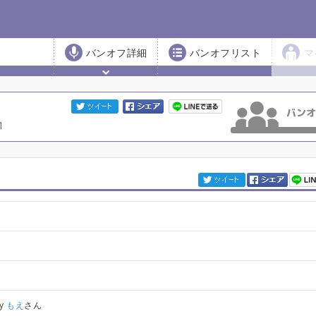
バンオフ詳細
バンオフリスト
マ
1
by
もえ
さん