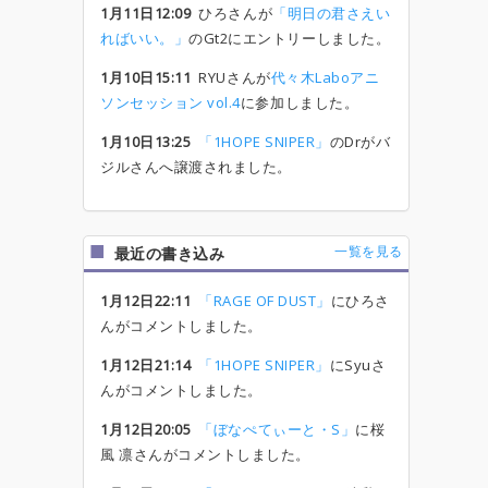
1月11日12:09
ひろさんが
「明日の君さえい
ればいい。」
のGt2にエントリーしました。
1月10日15:11
RYUさんが
代々木Laboアニ
ソンセッション vol.4
に参加しました。
1月10日13:25
「1HOPE SNIPER」
のDrがバ
ジルさんへ譲渡されました。
一覧を見る
最近の書き込み
1月12日22:11
「RAGE OF DUST」
にひろさ
んがコメントしました。
1月12日21:14
「1HOPE SNIPER」
にSyuさ
んがコメントしました。
1月12日20:05
「ぼなぺてぃーと・S」
に桜
風 凛さんがコメントしました。