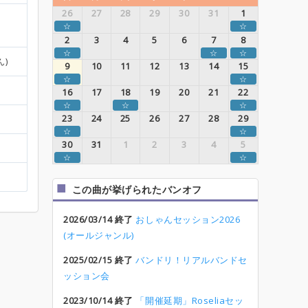
26
27
28
29
30
31
1
☆
☆
2
3
4
5
6
7
8
☆
☆
☆
ん)
9
10
11
12
13
14
15
☆
☆
16
17
18
19
20
21
22
☆
☆
☆
23
24
25
26
27
28
29
☆
☆
30
31
1
2
3
4
5
☆
☆
この曲が挙げられたバンオフ
2026/03/14 終了
おしゃんセッション2026
(オールジャンル)
2025/02/15 終了
バンドリ！リアルバンドセ
ッション会
2023/10/14 終了
「開催延期」Roseliaセッ