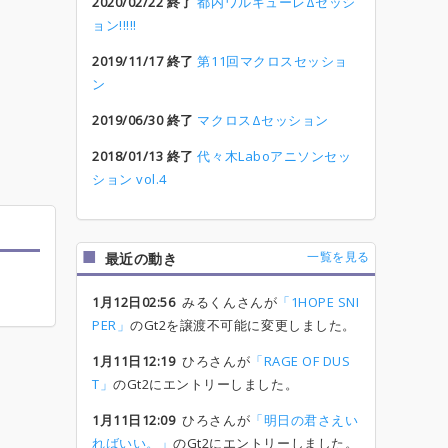
2020/02/22 終了
都内ワルキューレΔセッシ
ョン!!!!!
2019/11/17 終了
第11回マクロスセッショ
ン
2019/06/30 終了
マクロスΔセッション
2018/01/13 終了
代々木Laboアニソンセッ
ション vol.4
一覧を見る
最近の動き
1月12日02:56
みるくんさんが
「1HOPE SNI
PER」
のGt2を譲渡不可能に変更しました。
1月11日12:19
ひろさんが
「RAGE OF DUS
T」
のGt2にエントリーしました。
1月11日12:09
ひろさんが
「明日の君さえい
ればいい。」
のGt2にエントリーしました。