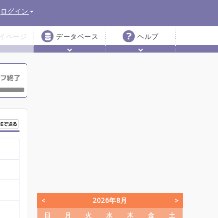
ログイン
イページ
データベース
ヘルプ
2026年8月
日
月
火
水
木
金
土