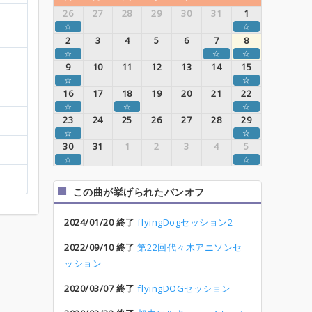
26
27
28
29
30
31
1
☆
☆
2
3
4
5
6
7
8
☆
☆
☆
9
10
11
12
13
14
15
☆
☆
16
17
18
19
20
21
22
☆
☆
☆
23
24
25
26
27
28
29
☆
☆
30
31
1
2
3
4
5
☆
☆
この曲が挙げられたバンオフ
2024/01/20 終了
flyingDogセッション2
2022/09/10 終了
第22回代々木アニソンセ
ッション
2020/03/07 終了
flyingDOGセッション