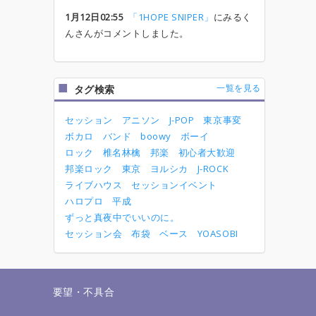
1月12日02:55
「1HOPE SNIPER」
にみるく
んさんがコメントしました。
一覧を見る
タグ検索
セッション
アニソン
J-POP
東京事変
ボカロ
バンド
boowy
ボーイ
ロック
椎名林檎
邦楽
初心者大歓迎
邦楽ロック
東京
ヨルシカ
J-ROCK
ライブハウス
セッションイベント
ハロプロ
平成
ずっと真夜中でいいのに。
セッション会
布袋
ベース
YOASOBI
せ
要望・不具合