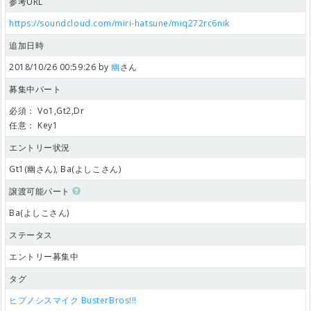
参考URL
https://soundcloud.com/miri-hatsune/miq272rc6nik
追加日時
2018/10/26 00:59:26 by
幽
さん
募集中パート
必須：
Vo1,Gt2,Dr
任意：
Key1
エントリー状況
Gt1(幽さん), Ba(よしこさん)
譲渡可能パート
Ba(よしこさん)
ステータス
エントリー募集中
タグ
ヒプノシスマイク
BusterBros!!!