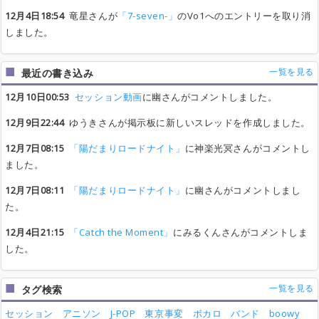
12月4日18:54
竜星さんが
「7-seven-」
のVo1へのエントリーを取り消
しました。
一覧を見る
最近の書き込み
12月10日00:53
セッション動画
に幽さんがコメントしました。
12月9日22:44
ゆうきさんが掲示板に新しいスレッドを作成しました。
12月7日08:15
「陽だまりロードナイト」
に神楽光冥さんがコメントし
ました。
12月7日08:11
「陽だまりロードナイト」
に幽さんがコメントしまし
た。
12月4日21:15
「Catch the Moment」
にみるくんさんがコメントしま
した。
一覧を見る
タグ検索
セッション
アニソン
J-POP
東京事変
ボカロ
バンド
boowy