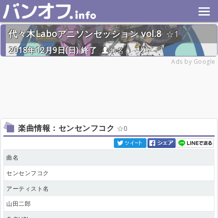
代々木Laboアニソンセッション vol.8
1
2018年12月9日(日) 終了
41名
Ads by Google
楽曲情報：センセンフコク
0
曲名
センセンフコク
アーティスト名
山田二郎