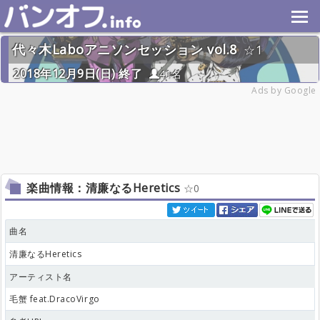
代々木Laboアニソンセッション vol.8
1
2018年12月9日(日) 終了
41名
Ads by Google
楽曲情報：清廉なるHeretics
0
曲名
清廉なるHeretics
アーティスト名
毛蟹 feat.DracoVirgo