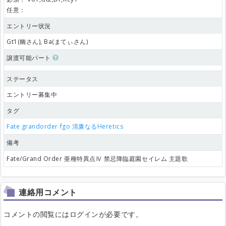
任意：
エントリー状況
Gt1(幽さん), Ba(まてぃさん)
譲渡可能パート
ステータス
エントリー募集中
タグ
Fate
grandorder
fgo
清廉なるHeretics
備考
Fate/Grand Order 亜種特異点Ⅳ 禁忌降臨庭園セイレム 主題歌
連絡用コメント
コメントの閲覧にはログインが必要です。