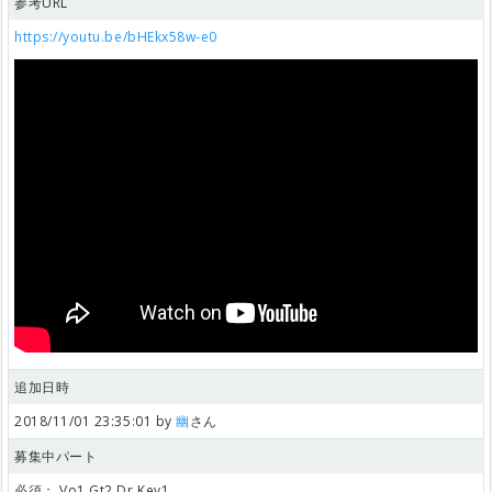
参考URL
https://youtu.be/bHEkx58w-e0
追加日時
2018/11/01 23:35:01 by
幽
さん
募集中パート
必須：
Vo1,Gt2,Dr,Key1