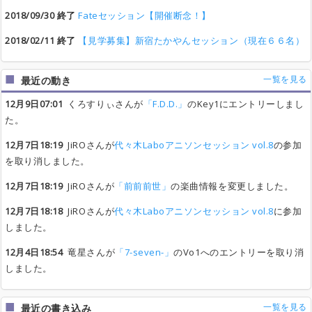
2018/09/30 終了
Fateセッション【開催断念！】
2018/02/11 終了
【見学募集】新宿たかやんセッション（現在６６名）
一覧を見る
最近の動き
12月9日07:01
くろすりぃさんが
「F.D.D.」
のKey1にエントリーしまし
た。
12月7日18:19
JiROさんが
代々木Laboアニソンセッション vol.8
の参加
を取り消しました。
12月7日18:19
JiROさんが
「前前前世」
の楽曲情報を変更しました。
12月7日18:18
JiROさんが
代々木Laboアニソンセッション vol.8
に参加
しました。
12月4日18:54
竜星さんが
「7-seven-」
のVo1へのエントリーを取り消
しました。
一覧を見る
最近の書き込み