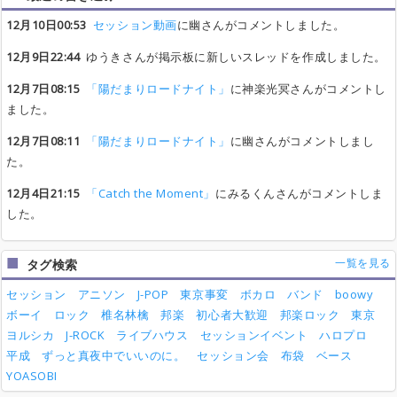
12月10日00:53
セッション動画
に幽さんがコメントしました。
12月9日22:44
ゆうきさんが掲示板に新しいスレッドを作成しました。
12月7日08:15
「陽だまりロードナイト」
に神楽光冥さんがコメントし
ました。
12月7日08:11
「陽だまりロードナイト」
に幽さんがコメントしまし
た。
12月4日21:15
「Catch the Moment」
にみるくんさんがコメントしま
した。
一覧を見る
タグ検索
セッション
アニソン
J-POP
東京事変
ボカロ
バンド
boowy
ボーイ
ロック
椎名林檎
邦楽
初心者大歓迎
邦楽ロック
東京
ヨルシカ
J-ROCK
ライブハウス
セッションイベント
ハロプロ
平成
ずっと真夜中でいいのに。
セッション会
布袋
ベース
YOASOBI