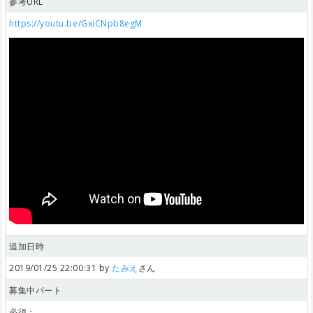
参考URL
https://youtu.be/GxiCNpb8egM
追加日時
2019/01/25 22:00:31 by
たみえ
さん
募集中パート
必須：