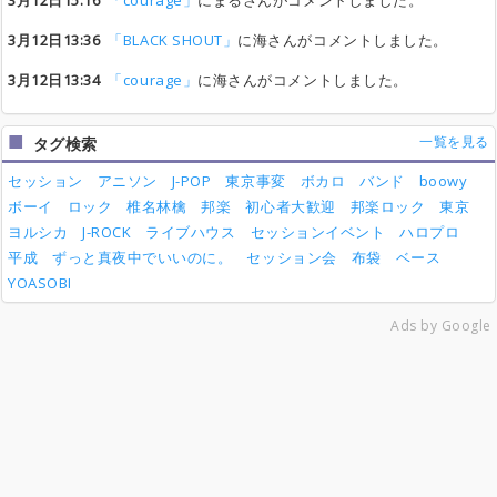
3月12日15:16
「courage」
にまるさんがコメントしました。
3月12日13:36
「BLACK SHOUT」
に海さんがコメントしました。
3月12日13:34
「courage」
に海さんがコメントしました。
一覧を見る
タグ検索
セッション
アニソン
J-POP
東京事変
ボカロ
バンド
boowy
ボーイ
ロック
椎名林檎
邦楽
初心者大歓迎
邦楽ロック
東京
ヨルシカ
J-ROCK
ライブハウス
セッションイベント
ハロプロ
平成
ずっと真夜中でいいのに。
セッション会
布袋
ベース
YOASOBI
Ads by Google