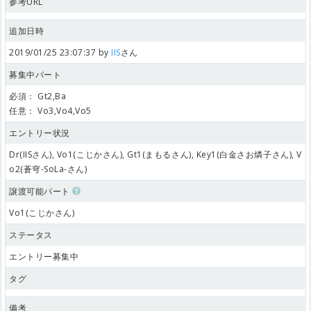
参考URL
追加日時
2019/01/25 23:07:37 by
IIS
さん
募集中パート
必須：
Gt2,Ba
任意：
Vo3,Vo4,Vo5
エントリー状況
Dr(IISさん), Vo1(こじかさん), Gt1(まもるさん), Key1(白金さお燐子さん), V
o2(蒼穹-SoLa-さん)
譲渡可能パート
Vo1(こじかさん)
ステータス
エントリー募集中
タグ
備考