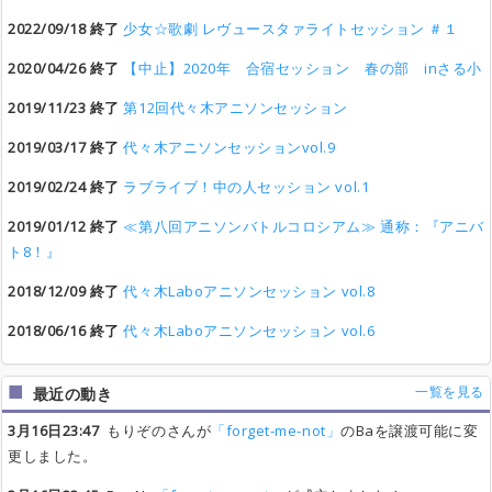
2022/09/18 終了
少女☆歌劇 レヴュースタァライトセッション ＃１
2020/04/26 終了
【中止】2020年 合宿セッション 春の部 inさる小
2019/11/23 終了
第12回代々木アニソンセッション
2019/03/17 終了
代々木アニソンセッションvol.9
2019/02/24 終了
ラブライブ！中の人セッション vol.1
2019/01/12 終了
≪第八回アニソンバトルコロシアム≫ 通称：『アニバ
ト8！』
2018/12/09 終了
代々木Laboアニソンセッション vol.8
2018/06/16 終了
代々木Laboアニソンセッション vol.6
一覧を見る
最近の動き
3月16日23:47
もりぞのさんが
「forget-me-not」
のBaを譲渡可能に変
更しました。