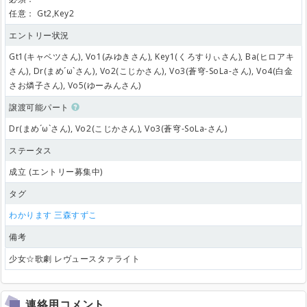
任意：
Gt2,Key2
エントリー状況
Gt1(キャベツさん), Vo1(みゆきさん), Key1(くろすりぃさん), Ba(ヒロアキ
さん), Dr(まめ´ω`さん), Vo2(こじかさん), Vo3(蒼穹-SoLa-さん), Vo4(白金
さお燐子さん), Vo5(ゆーみんさん)
譲渡可能パート
Dr(まめ´ω`さん), Vo2(こじかさん), Vo3(蒼穹-SoLa-さん)
ステータス
成立 (エントリー募集中)
タグ
わかります
三森すずこ
備考
少女☆歌劇 レヴュースタァライト
連絡用コメント