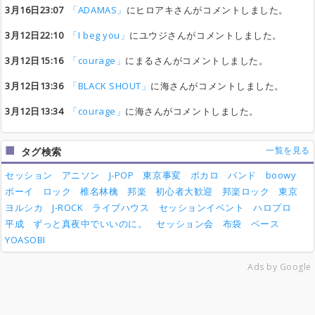
3月16日23:07
「ADAMAS」
にヒロアキさんがコメントしました。
3月12日22:10
「I beg you」
にユウジさんがコメントしました。
3月12日15:16
「courage」
にまるさんがコメントしました。
3月12日13:36
「BLACK SHOUT」
に海さんがコメントしました。
3月12日13:34
「courage」
に海さんがコメントしました。
一覧を見る
タグ検索
セッション
アニソン
J-POP
東京事変
ボカロ
バンド
boowy
ボーイ
ロック
椎名林檎
邦楽
初心者大歓迎
邦楽ロック
東京
ヨルシカ
J-ROCK
ライブハウス
セッションイベント
ハロプロ
平成
ずっと真夜中でいいのに。
セッション会
布袋
ベース
YOASOBI
Ads by Google