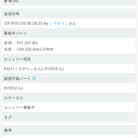
参考URL
追加日時
2019/01/26 00:28:25 by
くろすりぃ
さん
募集中パート
必須：
Vo1,Gt1,Ba
任意：
Cho,Gt2,Key2,Other
エントリー状況
Key1(くろすりぃさん), Dr(IISさん)
譲渡可能パート
Dr(IISさん)
ステータス
エントリー募集中
タグ
備考