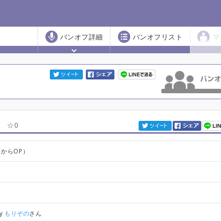
バンオフ詳細
バンオフリスト
マ
）
0
日からOP）
by
もりぞの
さん