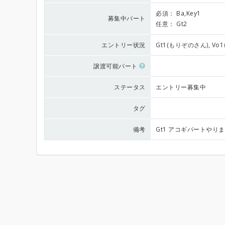
必須：
Ba,Key1
募集中パート
任意：
Gt2
エントリー状況
Gt1(もりぞのさん), Vo1(
譲渡可能パート
ステータス
エントリー募集中
タグ
備考
Gt1 アコギパートやり