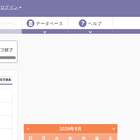
ログイン
イページ
データベース
ヘルプ
2026年8月
日
月
火
水
木
金
土