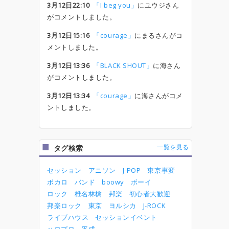
3月12日22:10
「I beg you」
にユウジさん
がコメントしました。
3月12日15:16
「courage」
にまるさんがコ
メントしました。
3月12日13:36
「BLACK SHOUT」
に海さん
がコメントしました。
3月12日13:34
「courage」
に海さんがコメ
ントしました。
一覧を見る
タグ検索
セッション
アニソン
J-POP
東京事変
ボカロ
バンド
boowy
ボーイ
ロック
椎名林檎
邦楽
初心者大歓迎
邦楽ロック
東京
ヨルシカ
J-ROCK
ライブハウス
セッションイベント