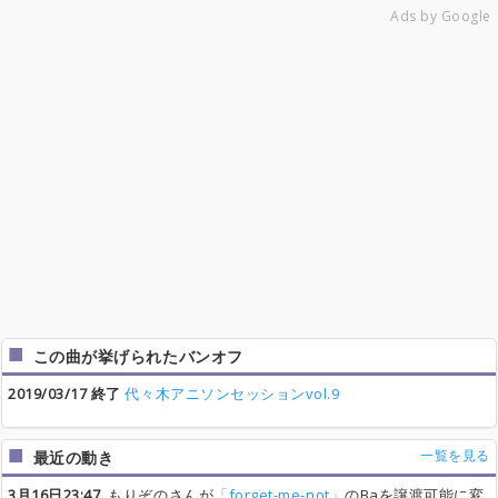
Ads by Google
この曲が挙げられたバンオフ
2019/03/17 終了
代々木アニソンセッションvol.9
一覧を見る
最近の動き
3月16日23:47
もりぞのさんが
「forget-me-not」
のBaを譲渡可能に変