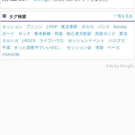
一覧を見る
タグ検索
セッション
アニソン
J-POP
東京事変
ボカロ
バンド
boowy
ボーイ
ロック
椎名林檎
邦楽
初心者大歓迎
邦楽ロック
東京
ヨルシカ
J-ROCK
ライブハウス
セッションイベント
ハロプロ
平成
ずっと真夜中でいいのに。
セッション会
布袋
ベース
YOASOBI
Ads by Google