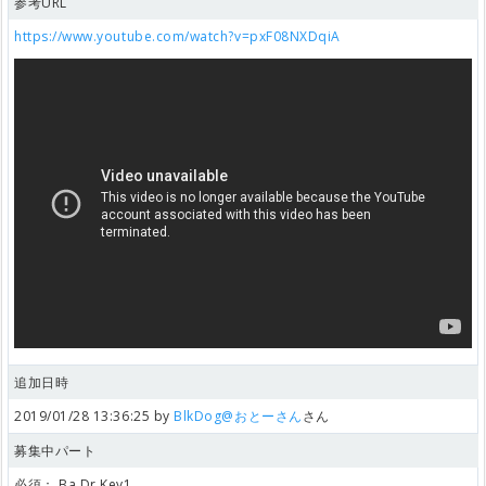
参考URL
https://www.youtube.com/watch?v=pxF08NXDqiA
追加日時
2019/01/28 13:36:25 by
BlkDog@おとーさん
さん
募集中パート
必須：
Ba,Dr,Key1