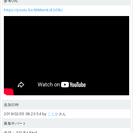
参考URL
https://youtu.be/MMwmEzEG08U
追加日時
2019/02/05 08:23:54 by
こじか
さん
募集中パート
必須：
Gt1,Ba,Key1