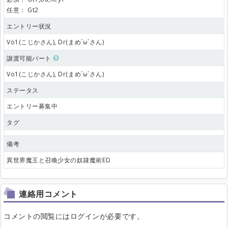
任意：
Gt2
エントリー状況
Vo1(こじかさん), Dr(まめ´ω`さん)
譲渡可能パート
Vo1(こじかさん), Dr(まめ´ω`さん)
ステータス
エントリー募集中
タグ
備考
異世界魔王と召喚少女の奴隷魔術ED
連絡用コメント
コメントの閲覧にはログインが必要です。