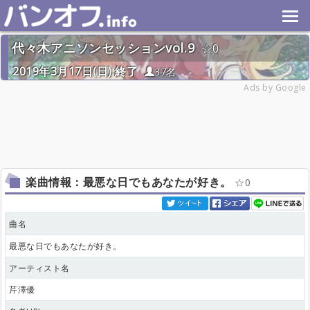
代々木アニソンセッションvol.9
0
2019年3月17日(日) 終了
37名
Ads by Google
楽曲情報：最悪な日でもあなたが好き。
0
曲名
最悪な日でもあなたが好き。
アーティスト名
芹澤優