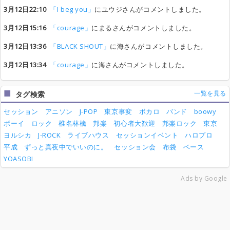
3月12日22:10
「I beg you」
にユウジさんがコメントしました。
3月12日15:16
「courage」
にまるさんがコメントしました。
3月12日13:36
「BLACK SHOUT」
に海さんがコメントしました。
3月12日13:34
「courage」
に海さんがコメントしました。
一覧を見る
タグ検索
セッション
アニソン
J-POP
東京事変
ボカロ
バンド
boowy
ボーイ
ロック
椎名林檎
邦楽
初心者大歓迎
邦楽ロック
東京
ヨルシカ
J-ROCK
ライブハウス
セッションイベント
ハロプロ
平成
ずっと真夜中でいいのに。
セッション会
布袋
ベース
YOASOBI
Ads by Google