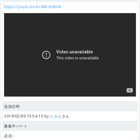
https://youtu.be/Ar48FcVVk04
追加日時
2019/02/09 15:54:10 by
たみえ
さん
募集中パート
必須：