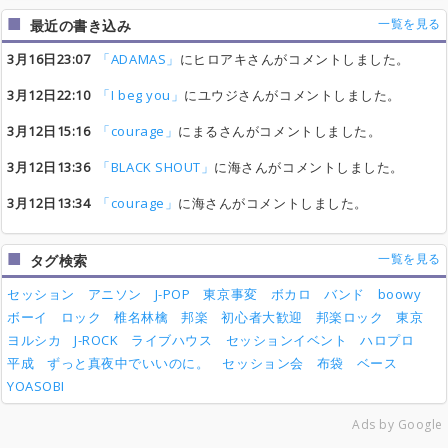
一覧を見る
最近の書き込み
3月16日23:07
「ADAMAS」
にヒロアキさんがコメントしました。
3月12日22:10
「I beg you」
にユウジさんがコメントしました。
3月12日15:16
「courage」
にまるさんがコメントしました。
3月12日13:36
「BLACK SHOUT」
に海さんがコメントしました。
3月12日13:34
「courage」
に海さんがコメントしました。
一覧を見る
タグ検索
セッション
アニソン
J-POP
東京事変
ボカロ
バンド
boowy
ボーイ
ロック
椎名林檎
邦楽
初心者大歓迎
邦楽ロック
東京
ヨルシカ
J-ROCK
ライブハウス
セッションイベント
ハロプロ
平成
ずっと真夜中でいいのに。
セッション会
布袋
ベース
YOASOBI
Ads by Google