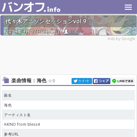
代々木アニソンセッションvol.9
0
2019年3月17日(日) 終了
37名
Ads by Google
楽曲情報：海色
0
曲名
海色
アーティスト名
AKINO from bless4
参考URL