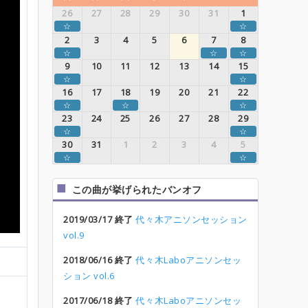
26
27
28
29
30
31
1
☆
☆
2
3
4
5
6
7
8
☆
☆
☆
9
10
11
12
13
14
15
☆
☆
16
17
18
19
20
21
22
☆
☆
☆
23
24
25
26
27
28
29
☆
☆
30
31
1
2
3
4
5
☆
☆
この曲が挙げられたバンオフ
2019/03/17 終了
代々木アニソンセッション
vol.9
2018/06/16 終了
代々木Laboアニソンセッ
ション vol.6
2017/06/18 終了
代々木Laboアニソンセッ