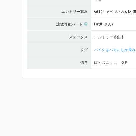
エントリー状況
Gt1(キャベツさん), Dr(I
譲渡可能パート
Dr(IISさん)
ステータス
エントリー募集中
タグ
バイクはバカにしか乗れ
備考
ばくおん！！ ＯＰ