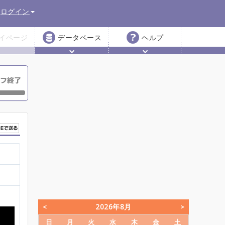
ログイン
イページ
データベース
ヘルプ
2026年8月
日
月
火
水
木
金
土