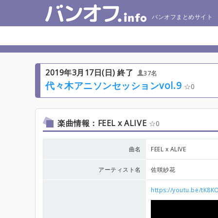
バンオフまとめサイト
2019年3月17日(日) 終了
37名
代々木アニソンセッションvol.9
0
楽曲情報：FEEL x ALIVE
0
曲名
FEEL x ALIVE
アーティスト名
佐咲紗花
https://youtu.be/tK8