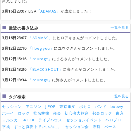
変更しました。
3月16日23:07
LiSA
「ADAMAS」
が成立しました！
一覧を見る
最近の書き込み
3月16日23:07
「ADAMAS」
にヒロアキさんがコメントしました。
3月12日22:10
「I beg you」
にユウジさんがコメントしました。
3月12日15:16
「courage」
にまるさんがコメントしました。
3月12日13:36
「BLACK SHOUT」
に海さんがコメントしました。
3月12日13:34
「courage」
に海さんがコメントしました。
一覧を見る
タグ検索
セッション
アニソン
J-POP
東京事変
ボカロ
バンド
boowy
ボーイ
ロック
椎名林檎
邦楽
初心者大歓迎
邦楽ロック
東京
ヨルシカ
J-ROCK
ライブハウス
セッションイベント
ハロプロ
平成
ずっと真夜中でいいのに。
セッション会
布袋
ベース