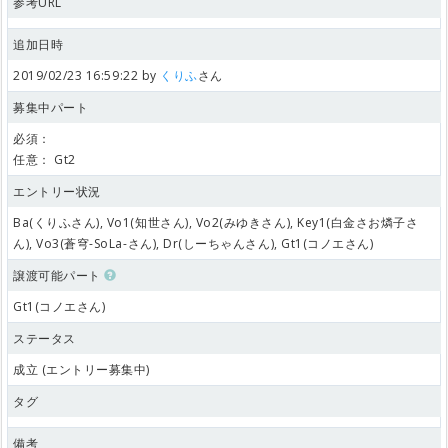
参考URL
追加日時
2019/02/23 16:59:22 by
くりふ
さん
募集中パート
必須：
任意：
Gt2
エントリー状況
Ba(くりふさん), Vo1(知世さん), Vo2(みゆきさん), Key1(白金さお燐子さ
ん), Vo3(蒼穹-SoLa-さん), Dr(しーちゃんさん), Gt1(コノエさん)
譲渡可能パート
Gt1(コノエさん)
ステータス
成立 (エントリー募集中)
タグ
備考