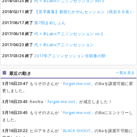
2018/03/25 終了
代々木Laboアニソンセッション vol.5
2018/02/11 終了
【見学募集】新宿たかやんセッション（現在６６名）
2017/06/17 終了
第7回まめしょん
2017/06/18 終了
代々木Laboアニソンセッション vo.2
2017/04/23 終了
代々木Laboアニソンセッション
2017/03/26 終了
2017年アニソンセッション合宿春の部
一覧を見る
最近の動き
3月16日23:47
もりぞのさんが
「forget-me-not」
のBaを譲渡可能に変
更しました。
3月16日23:45
ReoNa
「forget-me-not」
が成立しました！
3月16日23:45
もりぞのさんが
「forget-me-not」
のBaにエントリーし
ました。
3月16日23:22
ヒロアキさんが
「BLACK SHOUT」
のBaを譲渡不可能に