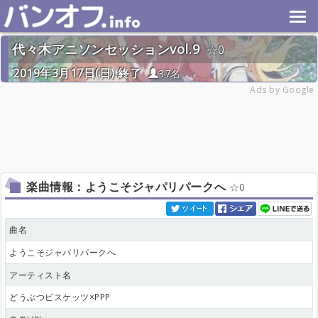
代々木アニソンセッションvol.9
0
2019年3月17日(日) 終了
37名
Ads by Google
楽曲情報：ようこそジャパリパークへ
0
曲名
ようこそジャパリパークへ
アーティスト名
どうぶつビスケッツ×PPP