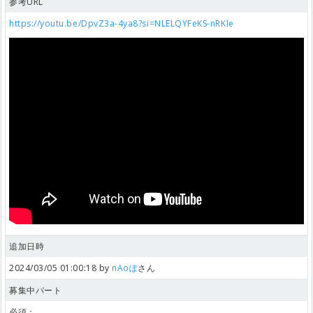
参考URL
https://youtu.be/DpvZ3a-4ya8?si=NLELQYFeKS-nRKle
追加日時
2024/03/05 01:00:18 by
nAoぽ
さん
募集中パート
必須：