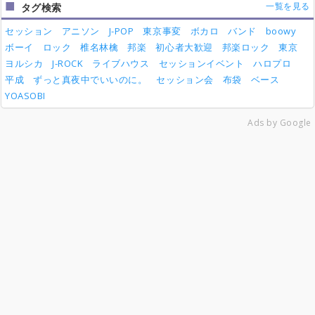
一覧を見る
タグ検索
セッション
アニソン
J-POP
東京事変
ボカロ
バンド
boowy
ボーイ
ロック
椎名林檎
邦楽
初心者大歓迎
邦楽ロック
東京
ヨルシカ
J-ROCK
ライブハウス
セッションイベント
ハロプロ
平成
ずっと真夜中でいいのに。
セッション会
布袋
ベース
YOASOBI
Ads by Google