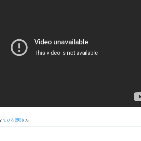
by
ちひろ(漢)
さん