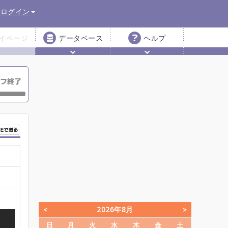
ログイン
イページ
データベース
ヘルプ
2026年8月
日
月
火
水
木
金
土