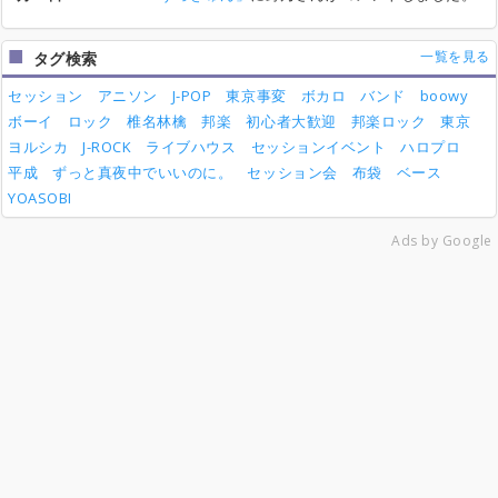
一覧を見る
タグ検索
セッション
アニソン
J-POP
東京事変
ボカロ
バンド
boowy
ボーイ
ロック
椎名林檎
邦楽
初心者大歓迎
邦楽ロック
東京
ヨルシカ
J-ROCK
ライブハウス
セッションイベント
ハロプロ
平成
ずっと真夜中でいいのに。
セッション会
布袋
ベース
YOASOBI
Ads by Google