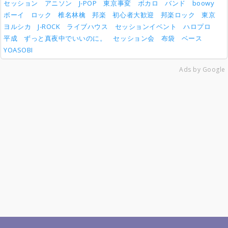
セッション
アニソン
J-POP
東京事変
ボカロ
バンド
boowy
ボーイ
ロック
椎名林檎
邦楽
初心者大歓迎
邦楽ロック
東京
ヨルシカ
J-ROCK
ライブハウス
セッションイベント
ハロプロ
平成
ずっと真夜中でいいのに。
セッション会
布袋
ベース
YOASOBI
Ads by Google